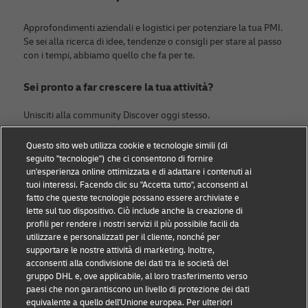
Approfondimenti aziendali e logistici per potenziare la tua PMI.
Se sei alla ricerca di idee, tendenze o consigli per stare al passo
con i tempi, abbiamo quello che fa per te.
Sei pronto a far crescere la tua attività?
Unisciti alla community Discover oggi stesso.
Questo sito web utilizza cookie e tecnologie simili (di
Categorie
DHL
seguito "tecnologie") che ci consentono di fornire
un'esperienza online ottimizzata e di adattare i contenuti ai
News & ESG
Contattaci
tuoi interessi. Facendo clic su "Accetta tutto", acconsenti al
fatto che queste tecnologie possano essere archiviate e
Piccole imprese
Sostenibilità
lette sul tuo dispositivo. Ciò include anche la creazione di
profili per rendere i nostri servizi il più possibile facili da
E-commerce
Nota legale
utilizzare e personalizzati per il cliente, nonché per
supportare le nostre attività di marketing. Inoltre,
B2B
Termini d'uso
acconsenti alla condivisione dei dati tra le società del
gruppo DHL e, ove applicabile, al loro trasferimento verso
Logistica
Avviso sulla privacy
paesi che non garantiscono un livello di protezione dei dati
equivalente a quello dell'Unione europea. Per ulteriori