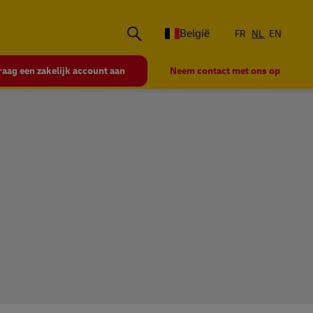
België
FR
NL
EN
raag een zakelijk account aan
Neem contact met ons op