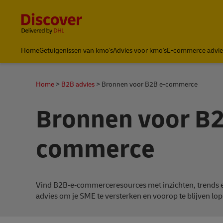
Content and Navigation
Home
Getuigenissen van kmo's
Advies voor kmo's
E-commerce advie
Home
B2B advies
Bronnen voor B2B e-commerce
Bronnen voor B2
commerce
Vind B2B‑e‑commerceresources met inzichten, trends e
advies om je SME te versterken en voorop te blijven lop