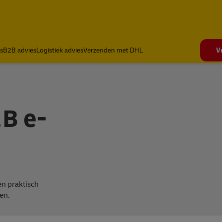
s
B2B advies
Logistiek advies
Verzenden met DHL
V
B e-
n praktisch
en.