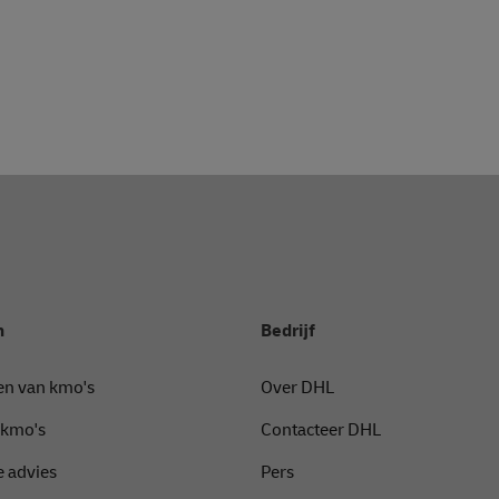
n
Bedrijf
en van kmo's
Over DHL
 kmo's
Contacteer DHL
 advies
Pers