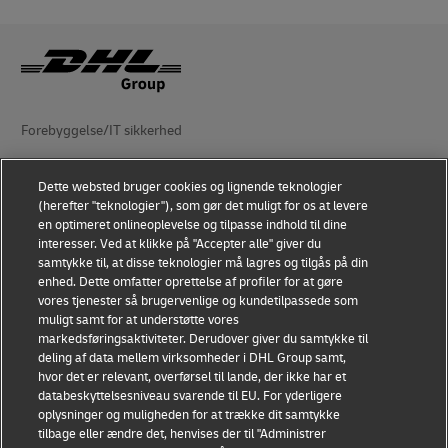
Forebyggelse/IT sikkerhed
DHL Group (Retslig entitet)
Dette websted bruger cookies og lignende teknologier
(herefter "teknologier"), som gør det muligt for os at levere
Anvendelsesvilkår
en optimeret onlineoplevelse og tilpasse indhold til dine
interesser. Ved at klikke på "Accepter alle" giver du
Fortrolighedserklæring
samtykke til, at disse teknologier må lagres og tilgås på din
enhed. Dette omfatter oprettelse af profiler for at gøre
Tilgængelighed
vores tjenester så brugervenlige og kundetilpassede som
muligt samt for at understøtte vores
Yderligere oplysninger
markedsføringsaktiviteter. Derudover giver du samtykke til
deling af data mellem virksomheder i DHL Group samt,
Indstillinger for cookies
hvor det er relevant, overførsel til lande, der ikke har et
databeskyttelsesniveau svarende til EU. For yderligere
Følg os
oplysninger og muligheden for at trække dit samtykke
tilbage eller ændre det, henvises der til "Administrer