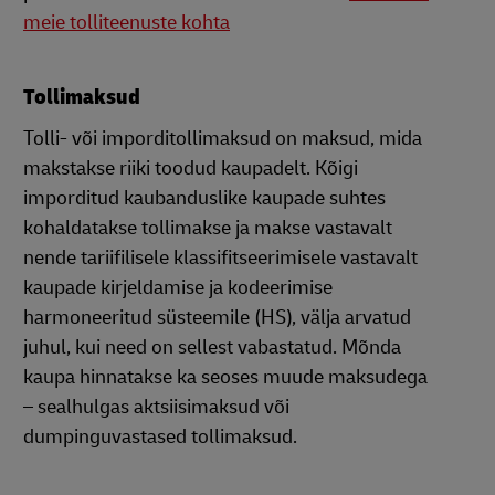
meie tolliteenuste kohta
Tollimaksud
Tolli- või imporditollimaksud on maksud, mida
makstakse riiki toodud kaupadelt. Kõigi
imporditud kaubanduslike kaupade suhtes
kohaldatakse tollimakse ja makse vastavalt
nende tariifilisele klassifitseerimisele vastavalt
kaupade kirjeldamise ja kodeerimise
harmoneeritud süsteemile (HS), välja arvatud
juhul, kui need on sellest vabastatud. Mõnda
kaupa hinnatakse ka seoses muude maksudega
– sealhulgas aktsiisimaksud või
dumpinguvastased tollimaksud.