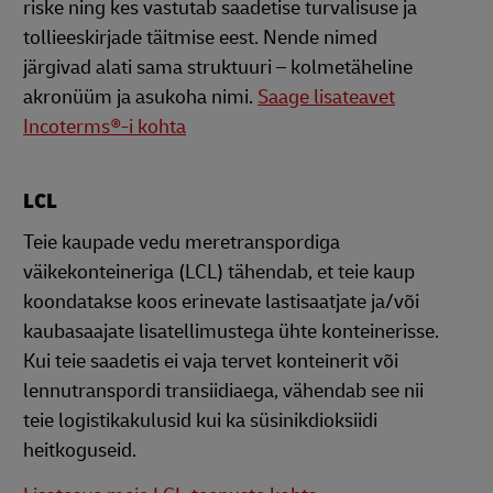
riske ning kes vastutab saadetise turvalisuse ja
tollieeskirjade täitmise eest. Nende nimed
järgivad alati sama struktuuri – kolmetäheline
akronüüm ja asukoha nimi.
Saage lisateavet
Incoterms®-i kohta
LCL
Teie kaupade vedu meretranspordiga
väikekonteineriga (LCL) tähendab, et teie kaup
koondatakse koos erinevate lastisaatjate ja/või
kaubasaajate lisatellimustega ühte konteinerisse.
Kui teie saadetis ei vaja tervet konteinerit või
lennutranspordi transiidiaega, vähendab see nii
teie logistikakulusid kui ka süsinikdioksiidi
heitkoguseid.