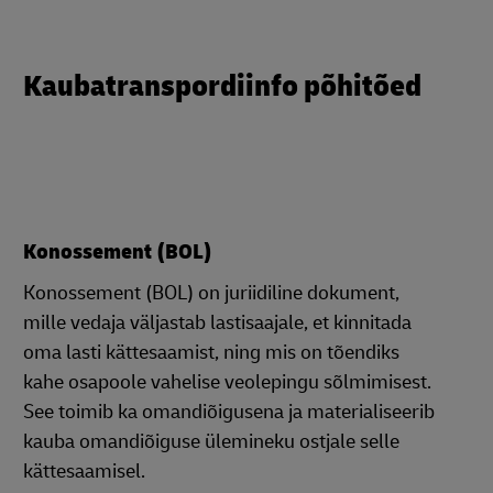
Kaubatranspordiinfo põhitõed
Konossement (BOL)
Konossement (BOL) on juriidiline dokument,
mille vedaja väljastab lastisaajale, et kinnitada
oma lasti kättesaamist, ning mis on tõendiks
kahe osapoole vahelise veolepingu sõlmimisest.
See toimib ka omandiõigusena ja materialiseerib
kauba omandiõiguse ülemineku ostjale selle
kättesaamisel.