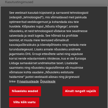
Kasutustingimused
Andmekaitse
See veebisait kasutab küpsiseid ja sarnaseid tehnoloogiaid
(edaspidi „tehnoloogiad”), mis võimaldavad meil pakkuda
Juurdepääsetavus
optimeeritud veebikogemust ja kohandada sisu teie
huvidele. Klõpsates nupul „Nõustu kõigega“, annate
Lisateave
nõusoleku, et neid tehnoloogiaid võidakse teie seadmesse
salvestada ja sealt lugeda. See hõlmab ka profiilide
Küpsiste seaded
loomist, et muuta meie teenused võimalikult
kasutajasõbralikuks ja kliendipõhiseks ning toetada meie
turundustegevust. Lisaks annate nõusoleku andmete
Jälgige meid
jagamiseks DHL Groupi ettevõtete vahel ning vajaduse
korral nende edastamiseks riikidesse, kus ei ole Euroopa
Liiduga samaväärset andmekaitse taset. Lisateabe
saamiseks ning nõusoleku tagasivõtmise või muutmise
võimaluse kohta vaadake „Nõusoleku eelistuste
haldamine” jaotist veebisaidi allosas ning järgnevaid
2026 © - all rights reserved
linke
Privaatsusteade
Õigusteade
Nõusoleku seaded
Ainult rangelt vajalik
Võta kõik vastu