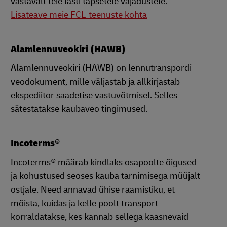
vastavalt teie lasti täpsetele vajadustele.
Lisateave meie FCL-teenuste kohta
Alamlennuveokiri (HAWB)
Alamlennuveokiri (HAWB) on lennutranspordi
veodokument, mille väljastab ja allkirjastab
ekspediitor saadetise vastuvõtmisel. Selles
sätestatakse kaubaveo tingimused.
Incoterms®
Incoterms® määrab kindlaks osapoolte õigused
ja kohustused seoses kauba tarnimisega müüjalt
ostjale. Need annavad ühise raamistiku, et
mõista, kuidas ja kelle poolt transport
korraldatakse, kes kannab sellega kaasnevaid