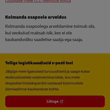
Lisateave meie LCL-teenuste kohta
Kolmanda osapoole arveldus
Kolmanda osapoolega arveldamine toimub siis,
kui veokulud maksab isik, kes ei ole
kaubandusliku saadetise saatja ega saaja.
Tellige logistikauudiseid e-posti teel
Jälgige meie igakuised turuuudiseid ja saage kutse
eksklusiivsetele veebiseminaridele, kus meie
ekspedeerimiseksperdid vastavad küsimustele
ülemaailmse kaubanduse kohta.
Liituge