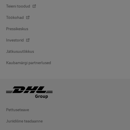
Teieni toodud
Töökohad
Pressikeskus
Investorid
Jätkusuutlikkus
Kaubamärgi partnerlused
Pettuseteave
Juriidiline teadaanne