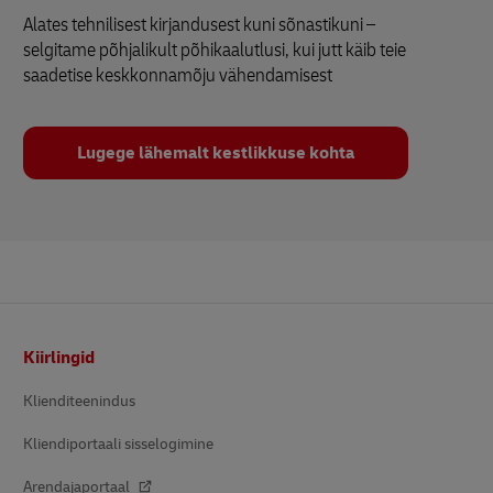
Alates tehnilisest kirjandusest kuni sõnastikuni –
selgitame põhjalikult põhikaalutlusi, kui jutt käib teie
saadetise keskkonnamõju vähendamisest
Lugege lähemalt kestlikkuse kohta
Footer
Kiirlingid
Klienditeenindus
Kliendiportaali sisselogimine
Arendajaportaal