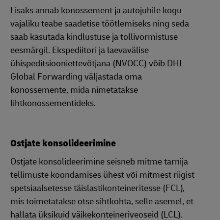
Lisaks annab konossement ja autojuhile kogu
vajaliku teabe saadetise töötlemiseks ning seda
saab kasutada kindlustuse ja tollivormistuse
eesmärgil. Ekspediitori ja laevavälise
ühispeditsiooniettevõtjana (NVOCC) võib DHL
Global Forwarding väljastada oma
konossemente, mida nimetatakse
lihtkonossementideks.
Ostjate konsolideerimine
Ostjate konsolideerimine seisneb mitme tarnija
tellimuste koondamises ühest või mitmest riigist
spetsiaalsetesse täislastikonteineritesse (FCL),
mis toimetatakse otse sihtkohta, selle asemel, et
hallata üksikuid väikekonteineriveoseid (LCL).