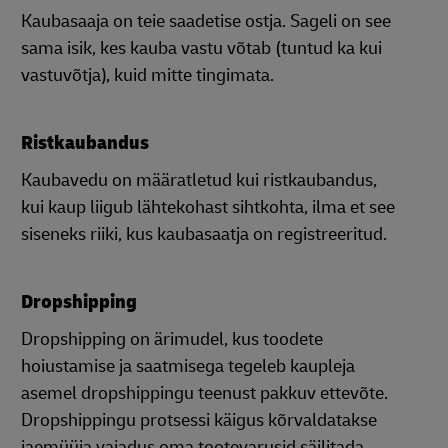
Kaubasaaja on teie saadetise ostja. Sageli on see
sama isik, kes kauba vastu võtab (tuntud ka kui
vastuvõtja), kuid mitte tingimata.
Ristkaubandus
Kaubavedu on määratletud kui ristkaubandus,
kui kaup liigub lähtekohast sihtkohta, ilma et see
siseneks riiki, kus kaubasaatja on registreeritud.
Dropshipping
Dropshipping on ärimudel, kus toodete
hoiustamise ja saatmisega tegeleb kaupleja
asemel dropshippingu teenust pakkuv ettevõte.
Dropshippingu protsessi käigus kõrvaldatakse
jaemüüja vajadus oma tootevarusid säilitada.