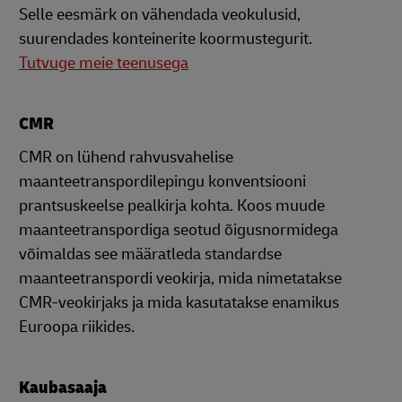
Selle eesmärk on vähendada veokulusid,
suurendades konteinerite koormustegurit.
Tutvuge meie teenusega
CMR
CMR on lühend rahvusvahelise
maanteetranspordilepingu konventsiooni
prantsuskeelse pealkirja kohta. Koos muude
maanteetranspordiga seotud õigusnormidega
võimaldas see määratleda standardse
maanteetranspordi veokirja, mida nimetatakse
CMR-veokirjaks ja mida kasutatakse enamikus
Euroopa riikides.
Kaubasaaja