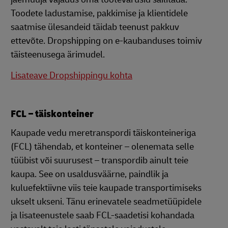
Toodete ladustamise, pakkimise ja klientidele
saatmise ülesandeid täidab teenust pakkuv
ettevõte. Dropshipping on e-kaubanduses toimiv
täisteenusega ärimudel.
Lisateave Dropshippingu kohta
FCL – täiskonteiner
Kaupade vedu meretranspordi täiskonteineriga
(FCL) tähendab, et konteiner – olenemata selle
tüübist või suurusest – transpordib ainult teie
kaupa. See on usaldusväärne, paindlik ja
kuluefektiivne viis teie kaupade transportimiseks
ukselt ukseni. Tänu erinevatele seadmetüüpidele
ja lisateenustele saab FCL-saadetisi kohandada