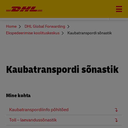
DHL Global Forwarding
You
Home
DHL Global Forwarding
are
Ekspedeerimise koolituskeskus
Kaubatranspordi sõnastik
here
Kaubatranspordi sõnastik
Mine kohta
Kaubatranspordiinfo põhitõed
Toll – laevandussõnastik