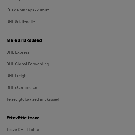
Küsige hinnapakkumist
DHL ärikliendile
Meie äriüksused
DHL Express
DHL Global Forwarding
DHL Freight
DHL eCommerce
Teised globaalsed äriüksused
Ettevõtte teave
Teave DHL-i kohta