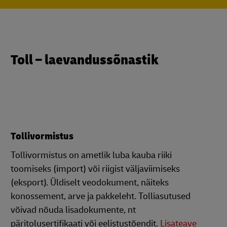
Toll – laevandussõnastik
Tollivormistus
Tollivormistus on ametlik luba kauba riiki
toomiseks (import) või riigist väljaviimiseks
(eksport). Üldiselt veodokument, näiteks
konossement, arve ja pakkeleht. Tolliasutused
võivad nõuda lisadokumente, nt
päritolusertifikaati või eelistustõendit.
Lisateave