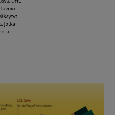
ussa. DHL
 tavoin
yväksytyt
, jotka
on ja