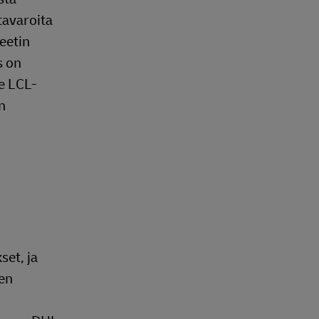
 tavaroita
eetin
s on
ne LCL-
n
set, ja
den