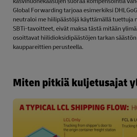
kasvihuonekaasujen suoraa kompensointia vähe
Global Forwarding tarjoaa esimerkiksi DHLGoGree
neutraloi me hiilipäästöjä käyttämällä tuettuja 
SBTi-tavoitteet, eivät maksa tästä mitään ylimä
osoittavat hiilidioksidipäästöjen tarkan säästön
kauppareittien perusteella.
Miten pitkiä kuljetusajat 