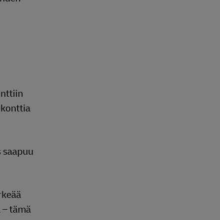
nttiin
 konttia
us saapuu
ärkeää
ä – tämä