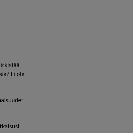
irkistää
ia? Ei ole
naisuudet
tkaisusi