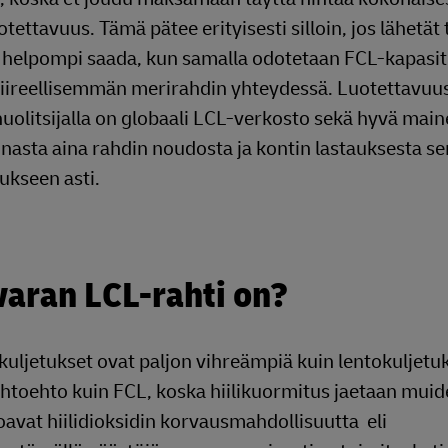
tettavuus. Tämä pätee erityisesti silloin, jos lähetät
in helpompi saada, kun samalla odotetaan FCL-kapasit
 kiireellisemmän merirahdin yhteydessä. Luotettavuu
huolitsijalla on globaali LCL-verkosto sekä hyvä mai
nnasta aina rahdin noudosta ja kontin lastauksesta se
ukseen asti.
aran LCL-rahti on?
kuljetukset ovat paljon vihreämpiä kuin lentokuljetuk
ihtoehto kuin FCL, koska hiilikuormitus jaetaan mui
rjoavat hiilidioksidin korvausmahdollisuutta eli