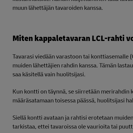
muun lähettäjän tavaroiden kanssa.
Miten kappaletavaran LCL-rahti vo
Tavarasi viedään varastoon tai konttiasemalle (C
muiden lähettäjien rahdin kanssa. Tämän lastaus
saa käsitellä vain huolitsijasi.
Kun kontti on täynnä, se siirretään merirahdin k
määräsatamaan toisessa päässä, huolitsijasi ha
Siellä kontti avataan ja rahtisi erotetaan muide
tarkistaa, ettei tavaroissa ole vaurioita tai p