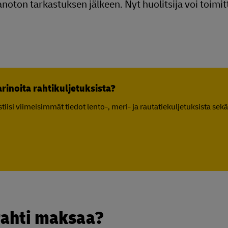
anoton tarkastuksen jälkeen. Nyt huolitsija voi toimit
arinoita rahtikuljetuksista?
isi viimeisimmät tiedot lento-, meri- ja rautatiekuljetuksista sekä
rahti maksaa?