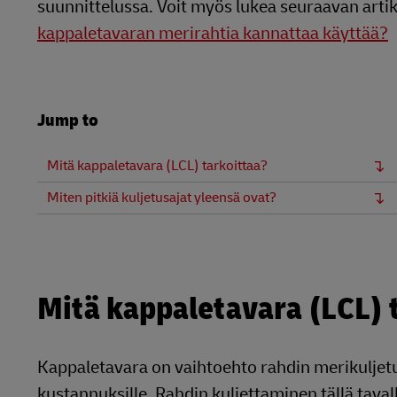
suunnittelussa. Voit myös lukea seuraavan artik
kappaletavaran merirahtia kannattaa käyttää?
Jump to
Mitä kappaletavara (LCL) tarkoittaa?
Miten pitkiä kuljetusajat yleensä ovat?
Mitä kappaletavara (LCL) 
Kappaletavara on vaihtoehto rahdin merikuljetuk
kustannuksille. Rahdin kuljettaminen tällä tavall