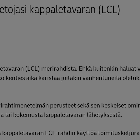
tietojasi kappaletavaran (LCL)
etavaran (LCL) merirahdista. Ehkä kuitenkin haluat v
 kenties aika karistaa joitakin vanhentuneita oletuks
rirahtimenetelmän perusteet sekä sen keskeiset omi
toja tai kokemusta kappaletavaran lähetyksestä.
aa kappaletavaran LCL-rahdin käyttöä toimitusketjura