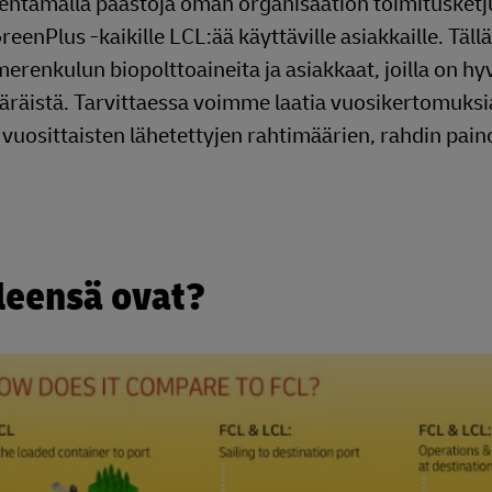
ntämällä päästöjä oman organisaation toimitusketj
nPlus -kaikille LCL:ää käyttäville asiakkaille. Tällä
merenkulun biopolttoaineita ja asiakkaat, joilla on h
äräistä. Tarvittaessa voimme laatia vuosikertomuksia
 vuosittaisten lähetettyjen rahtimäärien, rahdin pain
yleensä ovat?