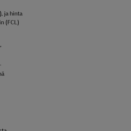
, ja hinta
in (FCL)
"
-
nä
sta