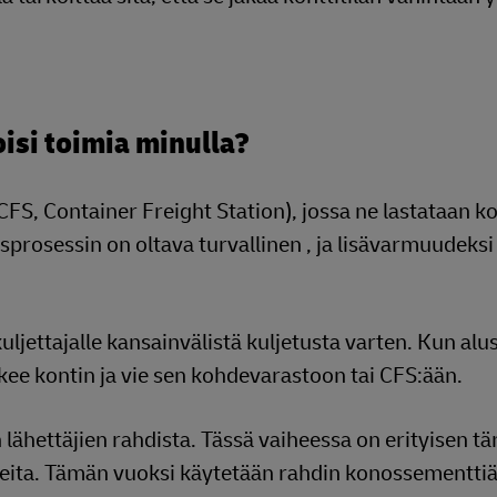
isi toimia minulla?
FS, Container Freight Station), jossa ne lastataan ko
prosessin on oltava turvallinen , ja lisävarmuudeksi
uljettajalle kansainvälistä kuljetusta varten. Kun al
kee kontin ja vie sen kohdevarastoon tai CFS:ään.
n lähettäjien rahdista. Tässä vaiheessa on erityisen t
uutteita. Tämän vuoksi käytetään rahdin konossementti