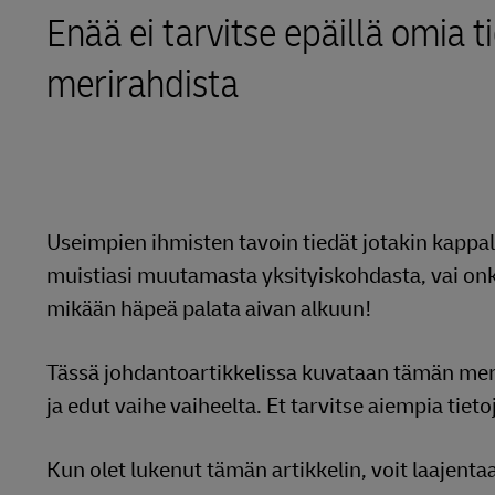
LifeTrack
Enää ei tarvitse epäillä omia 
MyGTS
merirahdista
Lisätietoa portaaleista
DHL SameDay
LifeTrack
Lisätietoa portaaleista
Useimpien ihmisten tavoin tiedät jotakin kappal
muistiasi muutamasta yksityiskohdasta, vai onko
mikään häpeä palata aivan alkuun!
Tässä johdantoartikkelissa kuvataan tämän me
ja edut vaihe vaiheelta. Et tarvitse aiempia tie
Kun olet lukenut tämän artikkelin, voit laajent