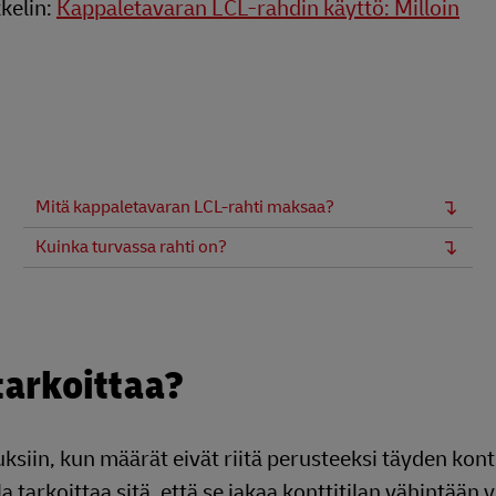
kelin:
Kappaletavaran LCL-rahdin käyttö: Milloin
Mitä kappaletavaran LCL-rahti maksaa?
Kuinka turvassa rahti on?
tarkoittaa?
siin, kun määrät eivät riitä perusteeksi täyden kont
a tarkoittaa sitä, että se jakaa konttitilan vähintään