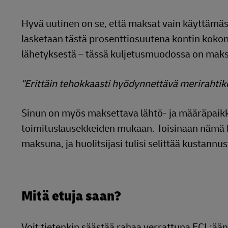
Hyvä uutinen on se, että maksat vain käyttämäst
lasketaan tästä prosenttiosuutena kontin kokon
lähetyksestä – tässä kuljetusmuodossa on makset
"Erittäin tehokkaasti hyödynnettävä merirahtiko
Sinun on myös maksettava lähtö- ja määräpaikk
toimituslausekkeiden mukaan. Toisinaan nämä ku
maksuna, ja huolitsijasi tulisi selittää kustannus
Mitä etuja saan?
Voit tietenkin säästää rahaa verrattuna FCL:ää