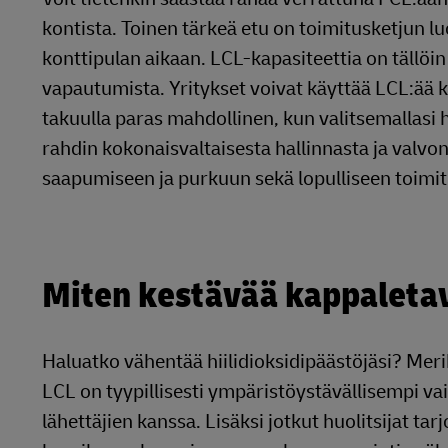
kontista. Toinen tärkeä etu on toimitusketjun luo
konttipulan aikaan. LCL-kapasiteettia on tällö
vapautumista. Yritykset voivat käyttää LCL:ää
takuulla paras mahdollinen, kun valitsemallasi 
rahdin kokonaisvaltaisesta hallinnasta ja valvo
saapumiseen ja purkuun sekä lopulliseen toimit
Miten kestävää kappaletav
Haluatko vähentää hiilidioksidipäästöjäsi? Meri
LCL on tyypillisesti ympäristöystävällisempi va
lähettäjien kanssa. Lisäksi jotkut huolitsijat ta