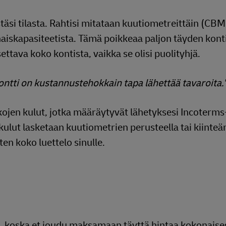
äsi tilasta. Rahtisi mitataan kuutiometreittäin (CBM)
aiskapasiteetista. Tämä poikkeaa paljon täyden kont
tava koko kontista, vaikka se olisi puolityhjä.
ntti on kustannustehokkain tapa lähettää tavaroita.
ojen kulut, jotka määräytyvät lähetyksesi Incoterms
lut lasketaan kuutiometrien perusteella tai kiinteä
ten koko luettelo sinulle.
n, koska et joudu maksamaan täyttä hintaa kokonaise