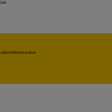
taa
 säännöllisesti kutsut