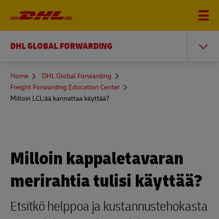
DHL GLOBAL FORWARDING
You
Home
DHL Global Forwarding
are
Freight Forwarding Education Center
here
Milloin LCL:ää kannattaa käyttää?
Milloin kappaletavaran
merirahtia tulisi käyttää?
Etsitkö helppoa ja kustannustehokasta