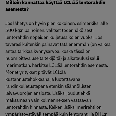
Milloin kannattaa käyttää LCL:ää lentorahdin
asemesta?
Jos lähetys on hyvin pienikokoinen, esimerkiksi alle
300 kg:n painoinen, valitset todennäköisesti
lentorahdin nopeiden kuljetusaikojen vuoksi. Jos
tavarasi kuitenkin painavat tätä enemmän (on vaikea
antaa tarkkaa kynnysarvoa, koska tässä on
huomioitava useita tekijöitä) ja aikataulusi sallii
merimatkan, harkitse LCL:ää lentorahdin asemesta.
Monet yritykset pitävät LCL:ää
kustannustehokkaana ja luotettavana
rahdinkuljetustapana etenkin säännöllisten
laivavuorojen ansiosta. Lisäksi joudut ehkä
maksamaan vain kolmanneksen vastaavan
lentorahdin hinnasta. Kaiken lisäksi merirahti on
ympäristöystävällisempää kuin lentorahti, ja DHL:n