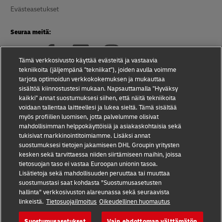
Evästeasetukset
Seuraa meitä:
Tämä verkkosivusto käyttää evästeitä ja vastaavia
tekniikoita (jäljempänä "tekniikat"), joiden avulla voimme
tarjota optimoidun verkkokokemuksen ja mukauttaa
sisältöä kiinnostustesi mukaan. Napsauttamalla "Hyväksy
2026 © - all rights reserved
kaikki" annat suostumuksesi siihen, että näitä tekniikoita
voidaan tallentaa laitteellesi ja lukea sieltä. Tämä sisältää
myös profiilien luomisen, jotta palvelumme olisivat
mahdollisimman helppokäyttöisiä ja asiakaskohtaisia sekä
tukisivat markkinointitoimiamme. Lisäksi annat
suostumuksesi tietojen jakamiseen DHL Groupin yritysten
avaa
Avaa
kesken sekä tarvittaessa niiden siirtämiseen maihin, joissa
uuden
ulkoisen
tietosuojan taso ei vastaa Euroopan unionin tasoa.
ikkunan
linkin
Lisätietoja sekä mahdollisuuden peruuttaa tai muuttaa
suostumustasi saat kohdasta ”Suostumusasetusten
hallinta” verkkosivuston alareunassa sekä seuraavista
linkeistä.
Tietosuojailmoitus
Oikeudellinen huomautus
Suostumusasetukset
Vain ehdottoman välttämätön