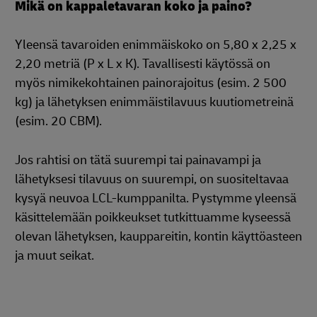
Mikä on kappaletavaran koko ja paino?
Yleensä tavaroiden enimmäiskoko on 5,80 x 2,25 x
2,20 metriä (P x L x K). Tavallisesti käytössä on
myös nimikekohtainen painorajoitus (esim. 2 500
kg) ja lähetyksen enimmäistilavuus kuutiometreinä
(esim. 20 CBM).
Jos rahtisi on tätä suurempi tai painavampi ja
lähetyksesi tilavuus on suurempi, on suositeltavaa
kysyä neuvoa LCL-kumppanilta. Pystymme yleensä
käsittelemään poikkeukset tutkittuamme kyseessä
olevan lähetyksen, kauppareitin, kontin käyttöasteen
ja muut seikat.