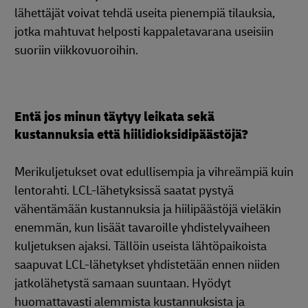
lähettäjät voivat tehdä useita pienempiä tilauksia,
jotka mahtuvat helposti kappaletavarana useisiin
suoriin viikkovuoroihin.
Entä jos minun täytyy leikata sekä
kustannuksia että hiilidioksidipäästöjä?
Merikuljetukset ovat edullisempia ja vihreämpiä kuin
lentorahti. LCL-lähetyksissä saatat pystyä
vähentämään kustannuksia ja hiilipäästöjä vieläkin
enemmän, kun lisäät tavaroille yhdistelyvaiheen
kuljetuksen ajaksi. Tällöin useista lähtöpaikoista
saapuvat LCL-lähetykset yhdistetään ennen niiden
jatkolähetystä samaan suuntaan. Hyödyt
huomattavasti alemmista kustannuksista ja