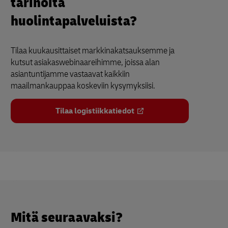
tarinoita
huolintapalveluista?
Tilaa kuukausittaiset markkinakatsauksemme ja
kutsut asiakaswebinaareihimme, joissa alan
asiantuntijamme vastaavat kaikkiin
maailmankauppaa koskeviin kysymyksiisi.
Tilaa logistiikkatiedot
Mitä seuraavaksi?