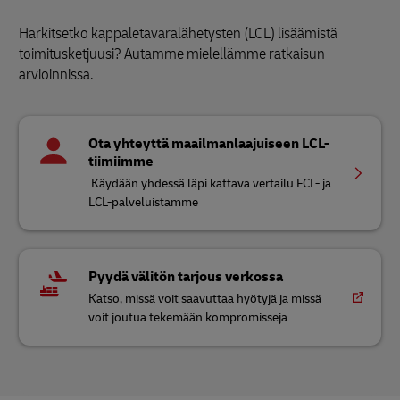
Harkitsetko kappaletavaralähetysten (LCL) lisäämistä
toimitusketjuusi? Autamme mielellämme ratkaisun
arvioinnissa.
Ota yhteyttä maailmanlaajuiseen LCL-
tiimiimme
Käydään yhdessä läpi kattava vertailu FCL- ja
LCL-palveluistamme
Pyydä välitön tarjous verkossa
Katso, missä voit saavuttaa hyötyjä ja missä
voit joutua tekemään kompromisseja