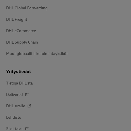
DHL Global Forwarding
DHL Freight
DHL eCommerce
DHL Supply Chain
Muut globaalit liiketoimintayksiköt
Yritystiedot
Tietoja DHL:stä
Delivered
DHL-uralle
Lehdistö
Sijoittajat