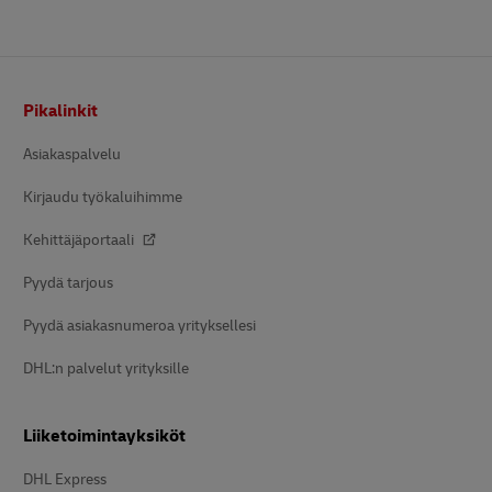
Alatunniste
Pikalinkit
Asiakaspalvelu
Kirjaudu työkaluihimme
Kehittäjäportaali
Pyydä tarjous
Pyydä asiakasnumeroa yrityksellesi
DHL:n palvelut yrityksille
Liiketoimintayksiköt
DHL Express