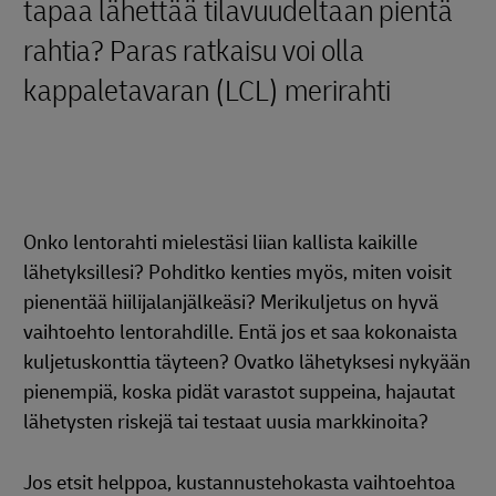
tapaa lähettää tilavuudeltaan pientä
rahtia? Paras ratkaisu voi olla
kappaletavaran (LCL) merirahti
Onko lentorahti mielestäsi liian kallista kaikille
lähetyksillesi? Pohditko kenties myös, miten voisit
pienentää hiilijalanjälkeäsi? Merikuljetus on hyvä
vaihtoehto lentorahdille. Entä jos et saa kokonaista
kuljetuskonttia täyteen? Ovatko lähetyksesi nykyään
pienempiä, koska pidät varastot suppeina, hajautat
lähetysten riskejä tai testaat uusia markkinoita?
Jos etsit helppoa, kustannustehokasta vaihtoehtoa