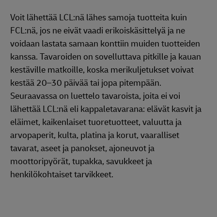
Voit lähettää LCL:nä lähes samoja tuotteita kuin
FCL:nä, jos ne eivät vaadi erikoiskäsittelyä ja ne
voidaan lastata samaan konttiin muiden tuotteiden
kanssa. Tavaroiden on sovelluttava pitkille ja kauan
kestäville matkoille, koska merikuljetukset voivat
kestää 20–30 päivää tai jopa pitempään.
Seuraavassa on luettelo tavaroista, joita ei voi
lähettää LCL:nä eli kappaletavarana: elävät kasvit ja
eläimet, kaikenlaiset tuoretuotteet, valuutta ja
arvopaperit, kulta, platina ja korut, vaaralliset
tavarat, aseet ja panokset, ajoneuvot ja
moottoripyörät, tupakka, savukkeet ja
henkilökohtaiset tarvikkeet.