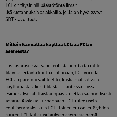
LCL on täysin hiilipäästötöntä ilman
lisäkustannuksia asiakkaille, joilla on hyväksytyt
SBTi-tavoitteet.
Milloin kannattaa käyttää LCL:ää FCL:n
asemesta?
Jos tavarasi eivät vaadi erillistä konttia tai rahtisi
tilavuus ei täytä konttia kokonaan, LCL voi olla
FCL:ää parempi vaihtoehto, koska maksat vain
käyttämästäsi konttitilasta. Tilanteissa, joissa
esimerkiksi vähittäiskauppias kuljettaa säännöllisesti
tavaraa Aasiasta Eurooppaan, LCL tulee usein
edullisemmaksi kuin FCL. Toinen etu on, että yhden
suuren FCL-kuljetustilauksen asemesta nämä