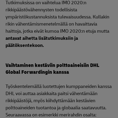
Tutkimuksissa on vaihtelua IMO 2020:n
rikkipäästövähennysten todellisista
ympäristökustannuksista tulevaisuudessa. Kullakin
rikin vähentämismenetelmällä on havaittavia
haittoja, jotka eivät kumoa IMO 2020:n etuja mutta
antavat aihetta lisätutkimuksiin ja
päätöksentekoon.
Vaihtaminen kestäviin polttoaineisiin DHL
Global Forwardingin kanssa
Työskentelemällä luotettujen kumppaneiden kanssa
DHL voi auttaa asiakkaita paitsi vähentämään
rikkipäästöjä, myös kiihdyttämään kestävien
polttoaineiden tuotantoa ja globaalia saatavuutta.
Seuraavassa on esimerkki merirahdin osalta: