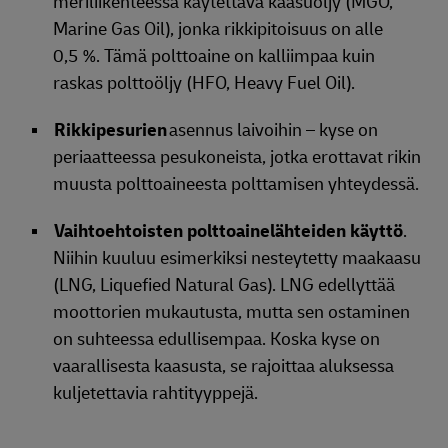
meriliikenteessä käytettävä kaasuöljy (MGO,
Marine Gas Oil), jonka rikkipitoisuus on alle
0,5 %. Tämä polttoaine on kalliimpaa kuin
raskas polttoöljy (HFO, Heavy Fuel Oil).
Rikkipesurien
asennus laivoihin – kyse on
periaatteessa pesukoneista, jotka erottavat rikin
muusta polttoaineesta polttamisen yhteydessä.
Vaihtoehtoisten polttoainelähteiden käyttö
.
Niihin kuuluu esimerkiksi nesteytetty maakaasu
(LNG, Liquefied Natural Gas). LNG edellyttää
moottorien mukautusta, mutta sen ostaminen
on suhteessa edullisempaa. Koska kyse on
vaarallisesta kaasusta, se rajoittaa aluksessa
kuljetettavia rahtityyppejä.