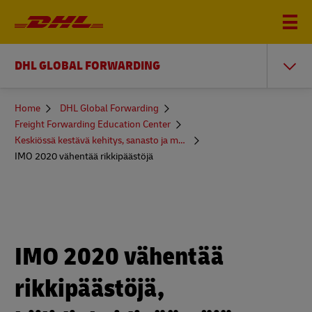
DHL GLOBAL FORWARDING
You
Home
DHL Global Forwarding
are
Freight Forwarding Education Center
here
Keskiössä kestävä kehitys, sanasto ja muuta
IMO 2020 vähentää rikkipäästöjä
IMO 2020 vähentää
rikkipäästöjä,