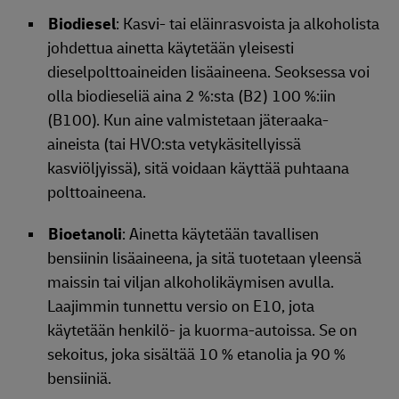
Biodiesel
: Kasvi- tai eläinrasvoista ja alkoholista
johdettua ainetta käytetään yleisesti
dieselpolttoaineiden lisäaineena. Seoksessa voi
olla biodieseliä aina 2 %:sta (B2) 100 %:iin
(B100). Kun aine valmistetaan jäteraaka-
aineista (tai HVO:sta vetykäsitellyissä
kasviöljyissä), sitä voidaan käyttää puhtaana
polttoaineena.
Bioetanoli
: Ainetta käytetään tavallisen
bensiinin lisäaineena, ja sitä tuotetaan yleensä
maissin tai viljan alkoholikäymisen avulla.
Laajimmin tunnettu versio on E10, jota
käytetään henkilö- ja kuorma-autoissa. Se on
sekoitus, joka sisältää 10 % etanolia ja 90 %
bensiiniä.