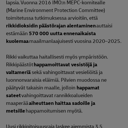
lapsia. Vuonna 2016 IMO:n MEPC-komitealle
(Marine Environment Protection Committee)
toimitetussa tutkimuksessa arvioitiin, että
rikkidioksidin päästörajan alentaminen
auttaisi
estämään
570 000 uutta ennenaikaista
kuolemaa
maailmanlaajuisesti vuosina 2020–2025.
Rikki vaikuttaa haitallisesti myös ympäristöön.
Rikkipäästöt
happamoittavat vesistöjä ja
valtameriä
sekä vahingoittavat vesieliöitä ja
luonnonvaraisia eläimiä. Pilvien muodossa ne
päätyvät takaisin maalle, jolloin
happamat
sateet
vahingoittavat rannikkoalueiden
maaperää
aiheuttaen haittaa sadoille ja
metsille
happamoitumisen myötä.
Uusi rikkipitoisuusraja laskee aiemmista 3,5