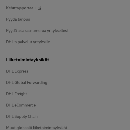
Kehittäjäportaali
Pyydä tarjous
Pyydä asiakasnumeroa yrityksellesi
DHL:n palvelut yrityksille
Liiketoimintayksiköt
DHL Express
DHL Global Forwarding
DHL Freight
DHL eCommerce
DHL Supply Chain
Muut globaalit liiketoimintayksiköt