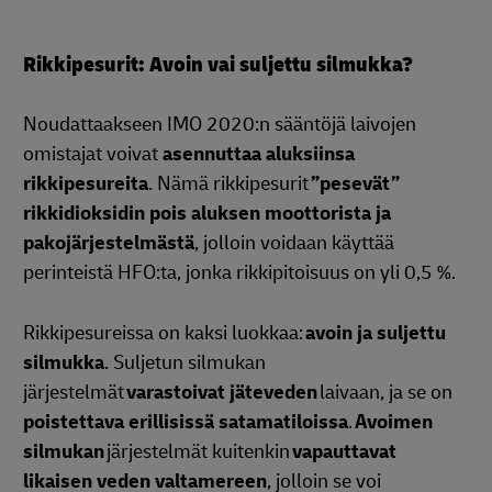
Rikkipesurit: Avoin vai suljettu silmukka?
Noudattaakseen IMO 2020:n sääntöjä laivojen
omistajat voivat
asennuttaa aluksiinsa
rikkipesureita
. Nämä rikkipesurit
”pesevät”
rikkidioksidin pois aluksen moottorista ja
pakojärjestelmästä
, jolloin voidaan käyttää
perinteistä HFO:ta, jonka rikkipitoisuus on yli 0,5 %.
Rikkipesureissa on kaksi luokkaa:
avoin ja suljettu
silmukka
. Suljetun silmukan
järjestelmät
varastoivat jäteveden
laivaan, ja se on
poistettava erillisissä satamatiloissa
.
Avoimen
silmukan
järjestelmät kuitenkin
vapauttavat
likaisen veden valtamereen
, jolloin se voi