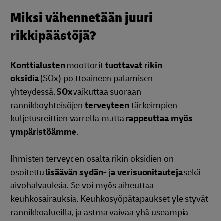
Miksi vähennetään juuri
rikkipäästöjä?
Konttialusten
moottorit
tuottavat rikin
oksidia
(SOx) polttoaineen palamisen
yhteydessä.
SOx
vaikuttaa suoraan
rannikkoyhteisöjen
terveyteen
tärkeimpien
kuljetusreittien varrella mutta
rappeuttaa myös
ympäristöämme
.
Ihmisten terveyden osalta rikin oksidien on
osoitettu
lisäävän sydän- ja verisuonitauteja
sekä
aivohalvauksia. Se voi myös aiheuttaa
keuhkosairauksia. Keuhkosyöpätapaukset yleistyvät
rannikkoalueilla, ja astma vaivaa yhä useampia