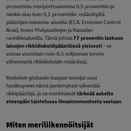
prosentista meripolttoaineissa 0,5 prosenttiin ja
niinkin alas kuin 0,1 prosenttiin määrätyillä
päästöjen valvonta-alueilla (ECA, Emission Control
Area), kuten Yhdysvaltojen ja Kanadan
rannikkoalueilla. Tämä johtaa
77 prosentin laskuun
laivojen rikkidioksidipäästöissä yleisesti
– se
vastaa vuosittain noin 8,5 miljoonan tonnin
vähennystä rikkidioksidin määrässä.
Keskeiset globaalin kaupan toimijat ovat
hyväksyneet nämä pyrkimykset vähentää
rikkipäästöjä, ja ne merkitsevät
tärkeää askelta
eteenpäin taistelussa ilmastonmuutosta vastaan
.
Miten meriliikennöitsijät