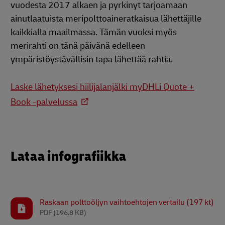
vuodesta 2017 alkaen ja pyrkinyt tarjoamaan
ainutlaatuista meripolttoaineratkaisua lähettäjille
kaikkialla maailmassa. Tämän vuoksi myös
merirahti on tänä päivänä edelleen
ympäristöystävällisin tapa lähettää rahtia.
Laske lähetyksesi hiilijalanjälki myDHLi Quote +
Book -palvelussa
Lataa infografiikka
Raskaan polttoöljyn vaihtoehtojen vertailu (197 kt)
PDF
(196.8 KB)