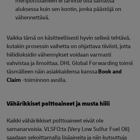
meripolttoaineen ei tarvitse olla samassa
aluksessa kuin sen kontin, jonka päästöjä on
vähennettävä.
Vaikka tämä on käsitteellisesti hyvin selkeä tehtävä,
kutakin prosessin vaihetta on ohjattava tiiviisti, jotta
hiilidioksidin vähennykset voidaan varmasti
vahvistaa ja ilmoittaa. DHL Global Forwarding toimii
täsmälleen näin asiakkaidensa kanssa
Book and
Claim
-toiminnon avulla.
Vähärikkiset polttoaineet ja musta hiili
Kaikki vähärikkiset polttoaineet eivät ole
samanarvoisia. VLSFO:ta (Very Low Sulfur Fuel Oil)
saadaan sekoittamalla lisäaineita ja niin kutsuttuja