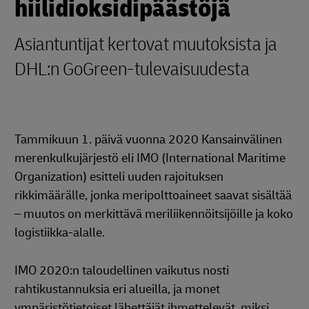
hiilidioksidipäästöjä
Asiantuntijat kertovat muutoksista ja
DHL:n GoGreen-tulevaisuudesta
Tammikuun 1. päivä vuonna 2020 Kansainvälinen
merenkulkujärjestö eli IMO (International Maritime
Organization) esitteli uuden rajoituksen
rikkimäärälle, jonka meripolttoaineet saavat sisältää
– muutos on merkittävä meriliikennöitsijöille ja koko
logistiikka-alalle.
IMO 2020:n taloudellinen vaikutus nosti
rahtikustannuksia eri alueilla, ja monet
ympäristötietoiset lähettäjät ihmettelevät, miksi