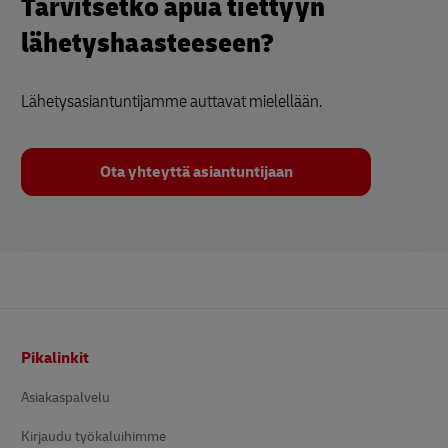
Tarvitsetko apua tiettyyn
lähetyshaasteeseen?
Lähetysasiantuntijamme auttavat mielellään.
Ota yhteyttä asiantuntijaan
Alatunniste
Pikalinkit
Asiakaspalvelu
Kirjaudu työkaluihimme