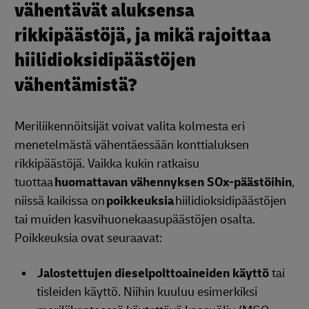
vähentävät aluksensa
rikkipäästöjä, ja mikä rajoittaa
hiilidioksidipäästöjen
vähentämistä?
Meriliikennöitsijät voivat valita kolmesta eri
menetelmästä vähentäessään konttialuksen
rikkipäästöjä. Vaikka kukin ratkaisu
tuottaa
huomattavan vähennyksen SOx-päästöihin
,
niissä kaikissa on
poikkeuksia
hiilidioksidipäästöjen
tai muiden kasvihuonekaasupäästöjen osalta.
Poikkeuksia ovat seuraavat:
Jalostettujen dieselpolttoaineiden käyttö
tai
tisleiden käyttö. Niihin kuuluu esimerkiksi