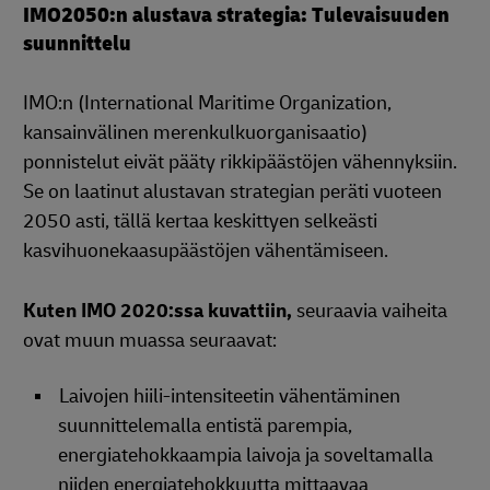
IMO2050:n alustava strategia: Tulevaisuuden
suunnittelu
IMO:n (International Maritime Organization,
kansainvälinen merenkulkuorganisaatio)
ponnistelut eivät pääty rikkipäästöjen vähennyksiin.
Se on laatinut alustavan strategian peräti vuoteen
2050 asti, tällä kertaa keskittyen selkeästi
kasvihuonekaasupäästöjen vähentämiseen.
Kuten IMO 2020:ssa kuvattiin,
seuraavia vaiheita
ovat muun muassa seuraavat:
Laivojen hiili-intensiteetin vähentäminen
suunnittelemalla entistä parempia,
energiatehokkaampia laivoja ja soveltamalla
niiden energiatehokkuutta mittaavaa