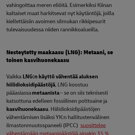
vahingoittaa meren eliöitä. Esimerkiksi Kiinan
kaltaiset maat harkitsevat nyt käytäntöjä, joilla
kiellettäisiin avoimen silmukan rikkipesurit
tulevaisuudessa niiden rannikkoalueilla.
Nesteytetty maakaasu (LNG): Metaani, se
toinen kasvihuonekaasu
Vaikka
LNG:n käyttö vähentää aluksen
hiilidioksidipäästöjä
, LNG koostuu
pääasiassa
metaanista
– se on siis teknisesti
katsottuna edelleen fossiilinen polttoaine ja
kasvihuonekaasu
. Hiilidioksidipäästöjen
vähentämisen lisäksi YK:n hallitustenvälinen
ilmastonmuutospaneeli (IPCC)
suosittelee
vähentämään metaanipäästöjä ainakin 35 %