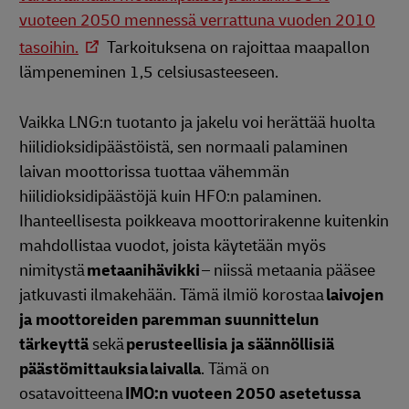
vuoteen 2050 mennessä verrattuna vuoden 2010
tasoihin.
Tarkoituksena on rajoittaa maapallon
lämpeneminen 1,5 celsiusasteeseen.
Vaikka LNG:n tuotanto ja jakelu voi herättää huolta
hiilidioksidipäästöistä, sen normaali palaminen
laivan moottorissa tuottaa vähemmän
hiilidioksidipäästöjä kuin HFO:n palaminen.
Ihanteellisesta poikkeava moottorirakenne kuitenkin
mahdollistaa vuodot, joista käytetään myös
nimitystä
metaanihävikki
– niissä metaania pääsee
jatkuvasti ilmakehään. Tämä ilmiö korostaa
laivojen
ja moottoreiden paremman suunnittelun
tärkeyttä
sekä
perusteellisia ja säännöllisiä
päästömittauksia
laivalla
. Tämä on
osatavoitteena
IMO:n vuoteen 2050 asetetussa