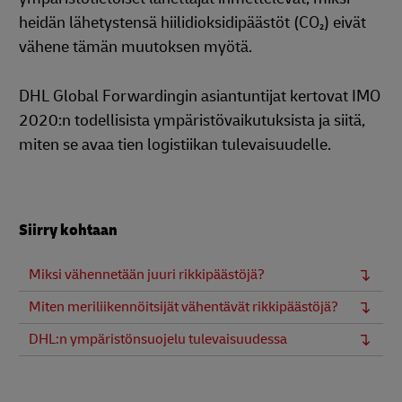
heidän lähetystensä hiilidioksidipäästöt (CO₂) eivät
vähene tämän muutoksen myötä.
DHL Global Forwardingin asiantuntijat kertovat IMO
2020:n todellisista ympäristövaikutuksista ja siitä,
miten se avaa tien logistiikan tulevaisuudelle.
Siirry kohtaan
Miksi vähennetään juuri rikkipäästöjä?
Miten meriliikennöitsijät vähentävät rikkipäästöjä?
DHL:n ympäristönsuojelu tulevaisuudessa