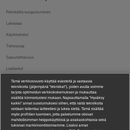
Petoksilta suojautuminen
Lakiasiaa
Käyttöehdot
Tietosuoja
Saavutettavuus
Lisätiedot
Evästeasetukset
Tämä verkkosivusto käyttää evästeitä ja vastaavia
tekniikoita (jäljempänä "tekniikat"), joiden avulla voimme
tarjota optimoidun verkkokokemuksen ja mukauttaa
Seuraa meitä:
sisältöä kiinnostustesi mukaan. Napsauttamalla "Hyväksy
kaikki" annat suostumuksesi siihen, että näitä tekniikoita
voidaan tallentaa laitteellesi ja lukea sieltä. Tämä sisältää
myös profiilien luomisen, jotta palvelumme olisivat
mahdollisimman helppokäyttöisiä ja asiakaskohtaisia sekä
tukisivat markkinointitoimiamme. Lisäksi annat
2026 © - all rights reserved