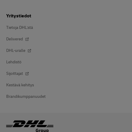
Yritystiedot
Tietoja DHL:stä
Delivered
DHL-uralle
Lehdistö
Sijoittajat
Kestävä kehitys
Brandikumppanuudet