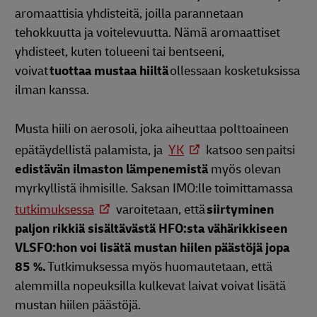
aromaattisia yhdisteitä, joilla parannetaan
tehokkuutta ja voitelevuutta. Nämä aromaattiset
yhdisteet, kuten tolueeni tai bentseeni,
voivat
tuottaa mustaa hiiltä
ollessaan kosketuksissa
ilman kanssa.
Musta hiili on aerosoli, joka aiheuttaa polttoaineen
epätäydellistä palamista, ja
YK
katsoo sen paitsi
edistävän ilmaston lämpenemistä
myös olevan
myrkyllistä ihmisille. Saksan IMO:lle toimittamassa
tutkimuksessa
varoitetaan, että
siirtyminen
paljon rikkiä sisältävästä HFO:sta vähärikkiseen
VLSFO:hon voi lisätä mustan hiilen päästöjä jopa
85 %.
Tutkimuksessa myös huomautetaan, että
alemmilla nopeuksilla kulkevat laivat voivat lisätä
mustan hiilen päästöjä.