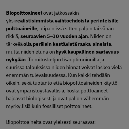
Biopolttoaineet
ovat jatkossakin
yksi
realistisimmista vaihtoehdoista perinteisille
polttoaineille
, olipa niissä sitten paljon tai vähän
rikkiä,
seuraavien 5–10 vuoden ajan
. Niiden on
tärkeää
olla peräisin kestävistä raaka-aineista
,
mutta niiden etuna on
hyvä kaupallinen saatavuus
nykyään
. Toimitusketjun lisäoptimoinnilla ja
suurissa talouksissa niiden hinnat voivat laskea vielä
enemmän tulevaisuudessa. Kun kaikki tehdään
oikein, sekä tuotanto että biopolttoaineiden käyttö
ovat ympäristöystävällisiä, koska polttoaineet
hajoavat biologisesti ja ovat paljon vähemmän
myrkyllisiä kuin fossiiliset polttoaineet.
Biopolttoaineita ovat yleisesti seuraavat: