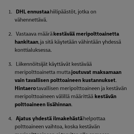
DHL ennustaa
hiilipäästöt, jotka on
vähennettävä.
Vastaava määrä
kestävää meripolttoainetta
hankitaan
, ja sitä käytetään vähintään yhdessä
konttialuksessa.
Liikennöitsijät käyttävät kestävää
meripolttoainetta mutta
joutuvat maksamaan
vain tavallisen polttoaineen kustannukset
.
Hintaero
tavallisen meripolttoaineen ja kestävän
meripolttoaineen välillä määrittää
kestävän
polttoaineen lisähinnan
.
Ajatus yhdestä ilmakehästä
helpottaa
polttoaineen vaihtoa, koska kestävän