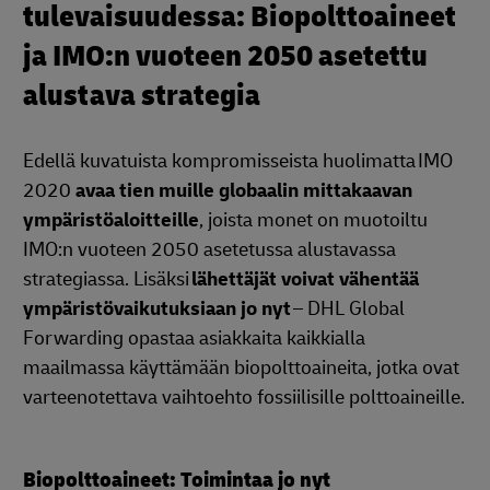
tulevaisuudessa: Biopolttoaineet
ja IMO:n vuoteen 2050 asetettu
alustava strategia
Edellä kuvatuista kompromisseista huolimatta IMO
2020
avaa tien muille globaalin mittakaavan
ympäristöaloitteille
, joista monet on muotoiltu
IMO:n vuoteen 2050 asetetussa alustavassa
strategiassa. Lisäksi
lähettäjät voivat vähentää
ympäristövaikutuksiaan jo nyt
– DHL Global
Forwarding opastaa asiakkaita kaikkialla
maailmassa käyttämään biopolttoaineita, jotka ovat
varteenotettava vaihtoehto fossiilisille polttoaineille.
Biopolttoaineet: Toimintaa jo nyt