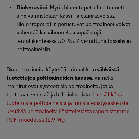
Biokerosiini
: Myös biolentopetrolina tunnettu
aine valmistetaan kasvi- ja eläinrasvoista.
Biolentopetroliin perustuvat polttoaineet voivat
vähentää kasvihuonekaasupäästöjä
lentoliikenteessä 50–95 % verrattuna fossiilisiin
polttoaineisiin.
Biopolttoaineita käytetään rinnakkain
sähköstä
tuotettujen polttoaineiden kanssa
. Viimeksi
mainitut ovat synteettisiä polttoaineita, jotka
tuotetaan vedestä ja hiilidioksidista.
Lue sähköstä
tuotetuista polttoaineista ja muista edistysaskelista
kestäviä polttoaineita käsittelevästä raportistamme
PDF-muodossa (1,9 Mt)
.