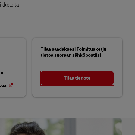
ikkeleita
Tilaa saadaksesi Toimitusketju -
tietoa suoraan sähköpostiisi
en
Tilaa tiedote
evää