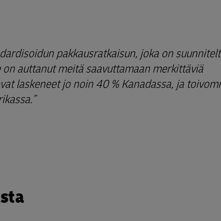
ndardisoidun pakkausratkaisun, joka on suunnitel
e on auttanut meitä saavuttamaan merkittäviä
ovat laskeneet jo noin 40 % Kanadassa, ja toivo
ikassa.
ista