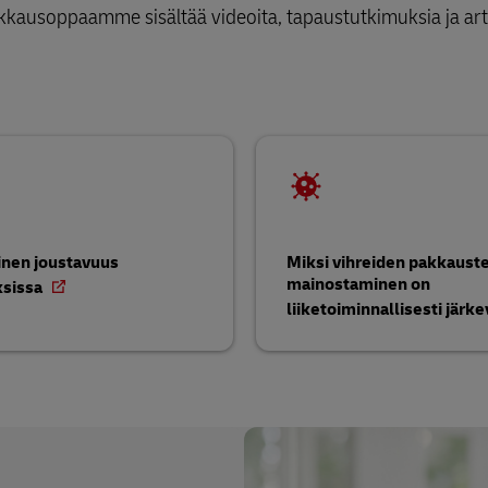
kkausoppaamme sisältää videoita, tapaustutkimuksia ja art
linen joustavuus
Miksi vihreiden pakkaust
mainostaminen on
ksissa
liiketoiminnallisesti järk