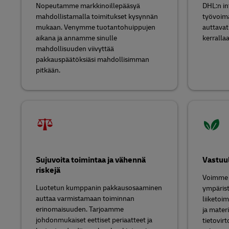
Nopeutamme markkinoillepääsyä
DHL:n in
mahdollistamalla toimitukset kysynnän
työvoima 
mukaan. Venymme tuotantohuippujen
auttavat
aikana ja annamme sinulle
kerrallaa
mahdollisuuden viivyttää
pakkauspäätöksiäsi mahdollisimman
pitkään.
Sujuvoita toimintaa ja vähennä
Vastuu
riskejä
Voimme 
Luotetun kumppanin pakkausosaaminen
ympärist
auttaa varmistamaan toiminnan
liiketoim
erinomaisuuden. Tarjoamme
ja materi
johdonmukaiset eettiset periaatteet ja
tietovir