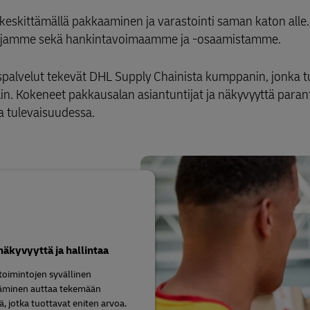
ä keskittämällä pakkaaminen ja varastointi saman katon alle
ardejamme sekä hankintavoimaamme ja -osaamistamme.
alvelut tekevät DHL Supply Chainista kumppanin, jonka tu
in. Kokeneet pakkausalan asiantuntijat ja näkyvyyttä paran
ja tulevaisuudessa.
näkyvyyttä ja hallintaa
oimintojen syvällinen
minen auttaa tekemään
ä, jotka tuottavat eniten arvoa.