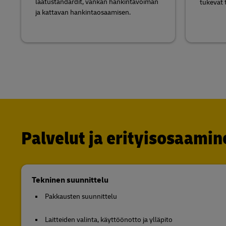
laatustandardit, vankan hankintavoiman
tukevat 
ja kattavan hankintaosaamisen.
Palvelut ja erityisosaamin
Tekninen suunnittelu
Pakkausten suunnittelu
Laitteiden valinta, käyttöönotto ja ylläpito