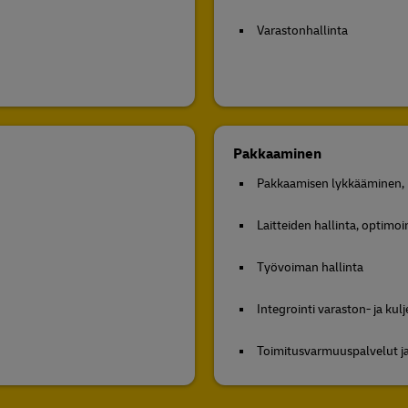
Varastonhallinta
Pakkaaminen
Pakkaamisen lykkääminen, 
Laitteiden hallinta, optimoin
Työvoiman hallinta
Integrointi varaston- ja kul
Toimitusvarmuuspalvelut j