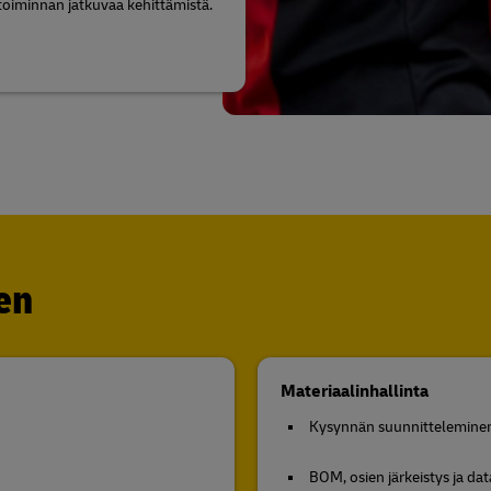
toiminnan jatkuvaa kehittämistä.
en
Materiaalinhallinta
Kysynnän suunnitteleminen
BOM, osien järkeistys ja da