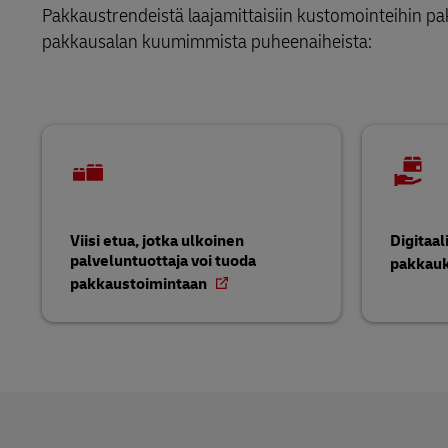
Pakkaustrendeistä laajamittaisiin kustomointeihin pa
pakkausalan kuumimmista puheenaiheista:
Viisi etua, jotka ulkoinen
Digitaa
palveluntuottaja voi tuoda
pakkau
pakkaustoimintaan