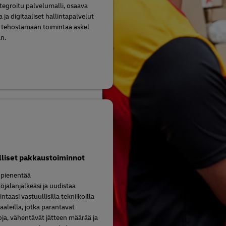
tegroitu palvelumalli, osaava
ja digitaaliset hallintapalvelut
 tehostamaan toimintaa askel
n.
lliset pakkaustoiminnot
pienentää
öjalanjälkeäsi ja uudistaa
intaasi vastuullisilla tekniikoilla
aaleilla, jotka parantavat
toja, vähentävät jätteen määrää ja