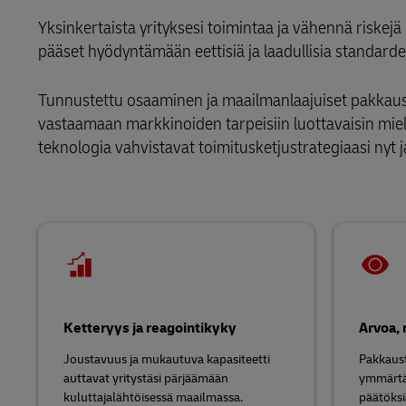
LifeTrack
Vähittäiskauppa
Yksinkertaista yrityksesi toimintaa ja vähennä riskej
MyGTS
Varaosalogistiikka
pääset hyödyntämään eettisiä ja laadullisia stand
Teknologia
Lisätietoa portaaleista
DHL SameDay
Päälogistiikkakumppani
Tunnustettu osaaminen ja maailmanlaajuiset pakkausp
LifeTrack
vastaamaan markkinoiden tarpeisiin luottavaisin miel
teknologia vahvistavat toimitusketjustrategiaasi nyt 
Lisätietoa portaaleista
Ketteryys ja reagointikyky
Arvoa, 
Joustavuus ja mukautuva kapasiteetti
Pakkaust
auttavat yritystäsi pärjäämään
ymmärtä
kuluttajalähtöisessä maailmassa.
päätöksi