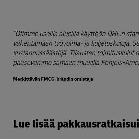
Otimme useilla alueilla käyttöön DHL:n sta
vähentämään työvoima- ja kuljetuskuluja. S
kustannussäästöjä. Tilausten toimituskulut 
pääsevämme samaan muualla Pohjois-Amer
Merkittävän FMCG-brändin omistaja
Lue lisää pakkausratkaisu