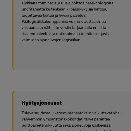
älykkäitä toimintoja ja uusia polttoaineteknologioita –
unohtamatta kuitenkaan kilpailukykyisiä hintoja,
luotettavaa laatua ja hyvää palvelua.
Päälogistiikkakumppanina voimme auttaa sinua
vastaamaan näihin toiveisiin tarjoamalla erilaisia
lisäarvopalveluja ja optimoimalla toimitusketjusi ja
valmiiden ajoneuvojen logistiikan.
Hyötyajoneuvot
Tulevaisuudessa liiketoimintapäätöksiin vaikuttavat yhä
vahvemmin ympäristönäkökohdat, tarve parantaa
polttoainetehokkuutta sekä ajoneuvoja koskevissa