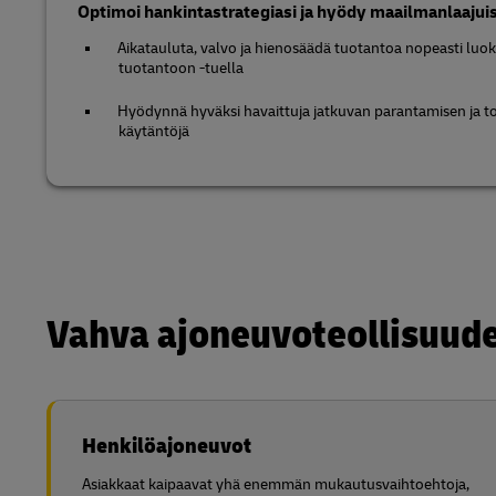
Optimoi hankintastrategiasi ja hyödy maailmanlaaju
Aikatauluta, valvo ja hienosäädä tuotantoa nopeasti luo
tuotantoon -tuella
Hyödynnä hyväksi havaittuja jatkuvan parantamisen ja 
käytäntöjä
Vahva ajoneuvoteollisuud
Henkilöajoneuvot
Asiakkaat kaipaavat yhä enemmän mukautusvaihtoehtoja,