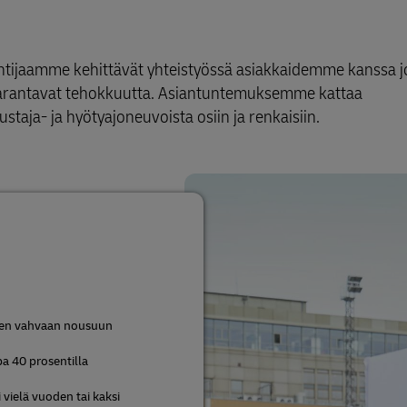
untijaamme kehittävät yhteistyössä asiakkaidemme kanssa jo
ja parantavat tehokkuutta. Asiantuntemuksemme kattaa
taja- ja hyötyajoneuvoista osiin ja renkaisiin.
een vahvaan nousuun
a 40 prosentilla
vielä vuoden tai kaksi