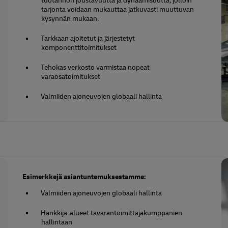
tuotannon joustavuutta ja dynaamisuutta, jolloin
tarjonta voidaan mukauttaa jatkuvasti muuttuvan
kysynnän mukaan.
Tarkkaan ajoitetut ja järjestetyt
komponenttitoimitukset
Tehokas verkosto varmistaa nopeat
varaosatoimitukset
Valmiiden ajoneuvojen globaali hallinta
Esimerkkejä asiantuntemuksestamme:
Valmiiden ajoneuvojen globaali hallinta
Hankkija-alueet tavarantoimittajakumppanien
hallintaan