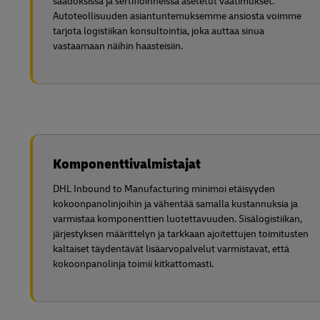
säädöksissä ja sertifioinneissa asetetut vaatimukset.
Autoteollisuuden asiantuntemuksemme ansiosta voimme
tarjota logistiikan konsultointia, joka auttaa sinua
vastaamaan näihin haasteisiin.
Komponenttivalmistajat
DHL Inbound to Manufacturing minimoi etäisyyden
kokoonpanolinjoihin ja vähentää samalla kustannuksia ja
varmistaa komponenttien luotettavuuden. Sisälogistiikan,
järjestyksen määrittelyn ja tarkkaan ajoitettujen toimitusten
kaltaiset täydentävät lisäarvopalvelut varmistavat, että
kokoonpanolinja toimii kitkattomasti.