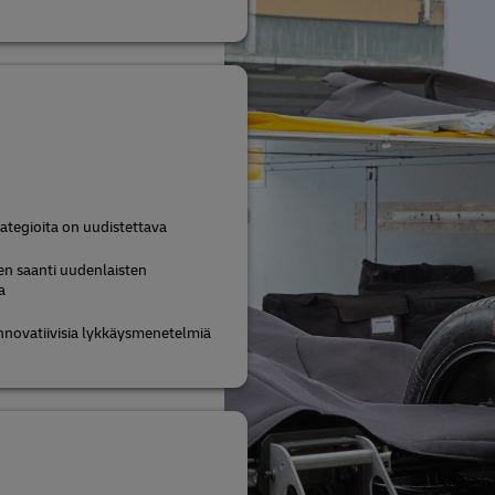
rategioita on uudistettava
en saanti uudenlaisten
a
nnovatiivisia lykkäysmenetelmiä