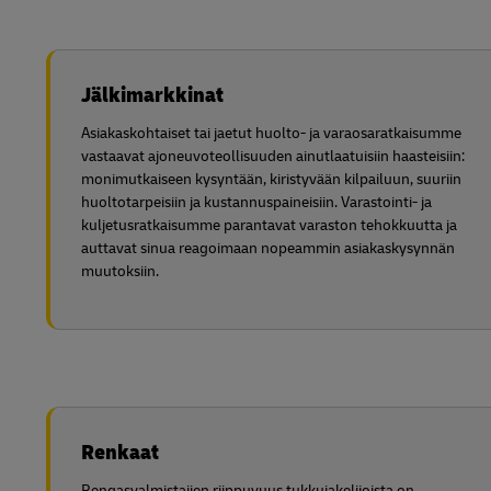
Jälkimarkkinat
Asiakaskohtaiset tai jaetut huolto- ja varaosaratkaisumme
vastaavat ajoneuvoteollisuuden ainutlaatuisiin haasteisiin:
monimutkaiseen kysyntään, kiristyvään kilpailuun, suuriin
huoltotarpeisiin ja kustannuspaineisiin. Varastointi- ja
kuljetusratkaisumme parantavat varaston tehokkuutta ja
auttavat sinua reagoimaan nopeammin asiakaskysynnän
muutoksiin.
Renkaat
Rengasvalmistajien riippuvuus tukkujakelijoista on