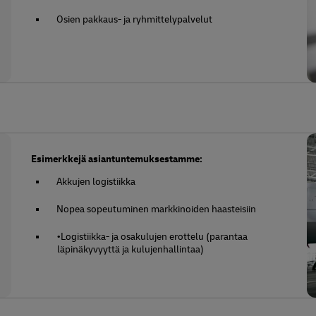
Osien pakkaus- ja ryhmittelypalvelut
Esimerkkejä asiantuntemuksestamme:
Akkujen logistiikka
Nopea sopeutuminen markkinoiden haasteisiin
•Logistiikka- ja osakulujen erottelu (parantaa
läpinäkyvyyttä ja kulujenhallintaa)