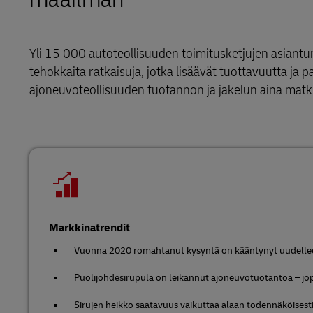
LifeTrack
Vähittäiskauppa
MyGTS
Varaosalogistiikka
Teknologia
Lisätietoa portaaleista
Yli 15 000 autoteollisuuden toimitusketjujen asiant
DHL SameDay
Päälogistiikkakumppani
tehokkaita ratkaisuja, jotka lisäävät tuottavuutta 
ajoneuvoteollisuuden tuotannon ja jakelun aina matkus
LifeTrack
Lisätietoa portaaleista
Markkinatrendit
Vuonna 2020 romahtanut kysyntä on kääntynyt uudell
Puolijohdesirupula on leikannut ajoneuvotuotantoa – jop
Sirujen heikko saatavuus vaikuttaa alaan todennäköisesti 