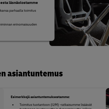
isesta läsnäolostamme
kkansa parhaalla toimitus
toiminnan erinomaisuuden
en asiantuntemus
Esimerkkejä asiantuntemuksestamme:
Toimitus tuotantoon (I2M) -ratkaisumme lisäävät