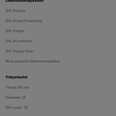
Liiketoimintayksiköt
DHL Express
DHL Global Forwarding
DHL Freight
DHL eCommerce
DHL Supply Chain
Muut globaalit liiketoimintayksiköt
Yritystiedot
Tietoja DHL:stä
Delivered
DHL-uralle