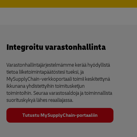
Integroitu varastonhallinta
Varastonhallintajärjestelmämme kerää hyödyllistä
tietoa liiketoimintapäätöstesi tueksi, ja
MySupplyChain-verkkoportaali toimii keskitettynä
ikkunana yhdistettyihin toimitusketjun
toimintoihin. Seuraa varastosaldoja ja toiminnallista
suorituskykyä lähes reaaliajassa.
Tutustu MySupplyChain-portaaliin