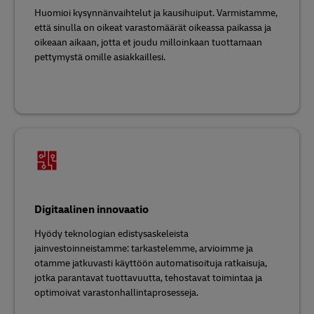
Huomioi kysynnänvaihtelut ja kausihuiput. Varmistamme,
että sinulla on oikeat varastomäärät oikeassa paikassa ja
oikeaan aikaan, jotta et joudu milloinkaan tuottamaan
pettymystä omille asiakkaillesi.
Digitaalinen innovaatio
Hyödy teknologian edistysaskeleista
jainvestoinneistamme: tarkastelemme, arvioimme ja
otamme jatkuvasti käyttöön automatisoituja ratkaisuja,
jotka parantavat tuottavuutta, tehostavat toimintaa ja
optimoivat varastonhallintaprosesseja.