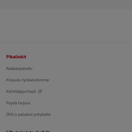
Alatunniste
Pikalinkit
Asiakaspalvelu
Kirjaudu työkaluihimme
Kehittäjäportaali
Pyydä tarjous
DHL:n palvelut yrityksille