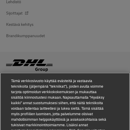
Lehdistö
Sijoittajat
Kestävä kehitys
Brandikumppanuudet
Tämä verkkosivusto käyttää evästeitä ja vastaavia
Petoksilta suojautuminen
tekniikoita (jäljempänä "tekniikat"), joiden avulla voimme
tarjota optimoidun verkkokokemuksen ja mukauttaa
Lakiasiaa
sisältöä kiinnostustesi mukaan. Napsauttamalla "Hyväksy
kaikki" annat suostumuksesi siihen, että näitä tekniikoita
Käyttöehdot
voidaan tallentaa laitteellesi ja lukea sieltä. Tämä sisältää
myös profiilien luomisen, jotta palvelumme olisivat
Tietosuoja
mahdollisimman helppokäyttöisiä ja asiakaskohtaisia sekä
tukisivat markkinointitoimiamme. Lisäksi annat
Saavutettavuus