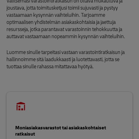
Valitsemasi varastointiratkaisun on oltava mukautuva ja
joustava, jotta toimitusketjusi toimii sujuvasti ja pystyy
vastaamaan kysynnän vaihteluihin. Tarjoamme
optimaalisen yhdistelmän asiakaskohtaisia ja jaettuja
resursseja, jotka parantavat varastoinnin tehokkuutta ja
auttavat vastaamaan nopeammin kysynnän vaihteluihin.
Luomme sinulle tarpeitasi vastaan varastointiratkaisun ja
hallinnoimme sitä laadukkaasti ja luotettavasti, jotta se
tuottaa sinulle rahassa mitattavaa hyötyä.
Moniasiakasvarastot tai asiakaskohtaiset
ratkaisut