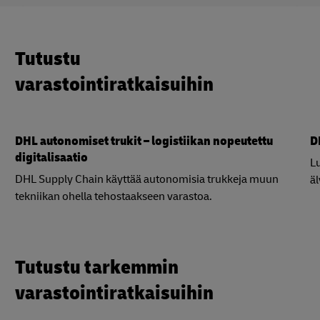
Tutustu
varastointiratkaisuihin
DHL autonomiset trukit – logistiikan nopeutettu
D
digitalisaatio
Lu
DHL Supply Chain käyttää autonomisia trukkeja muun
äl
tekniikan ohella tehostaakseen varastoa.
Tutustu tarkemmin
varastointiratkaisuihin