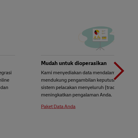
N
b
Mudah untuk dioperasikan
egrasi
Kami menyediakan data mendalam untuk
nline
mendukung pengambilan keputusan Anda, d
t
 dan
sistem pelacakan menyeluruh (track and trace
meningkatkan pengalaman Anda.
Paket Data Anda