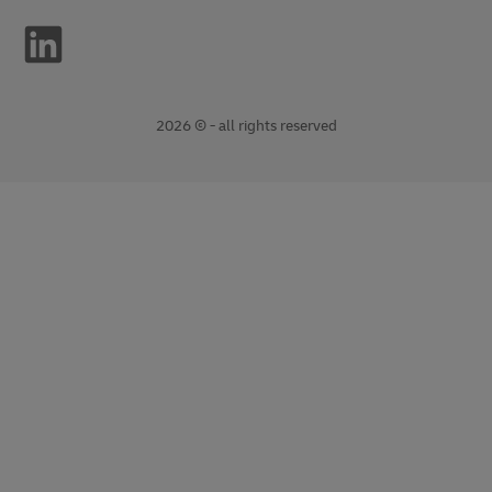
2026 © - all rights reserved
opens
opens
new
external
window
link