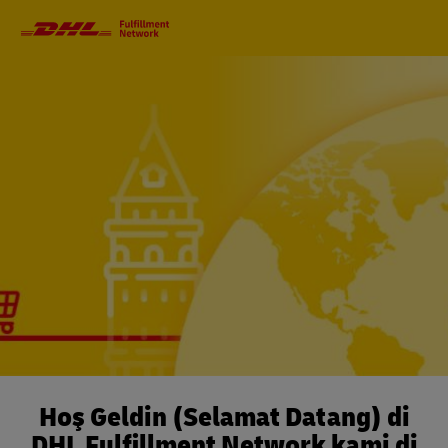
Primary
Navigation
Hoş Geldin (Selamat Datang) di
DHL Fulfillment Network kami di