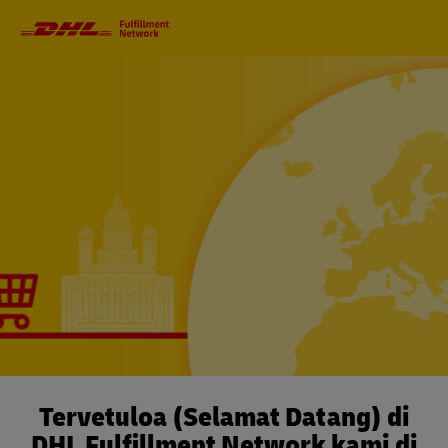
Primary
Navigation
Tervetuloa (Selamat Datang) di
DHL Fulfillment Network kami di