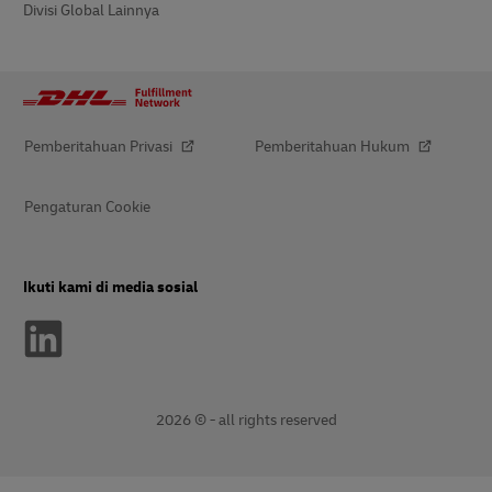
Divisi Global Lainnya
Pemberitahuan Privasi
Pemberitahuan Hukum
Pengaturan Cookie
Ikuti kami di media sosial
2026 © - all rights reserved
opens
opens