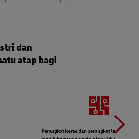
stri dan
satu atap bagi
N
b
Perangkat keras dan perangkat lunak teknol
mendukung pemenuhan logistik seluruh rant