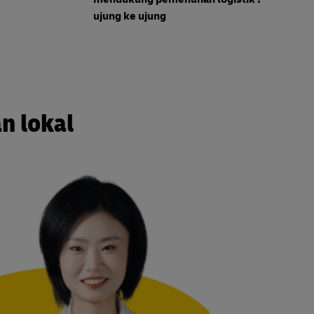
ujung ke ujung
t
n lokal