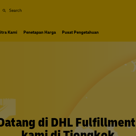
Search
itra Kami
Penetapan Harga
Pusat Pengetahuan
Datang di DHL Fulfillmen
kami di Tiongkok