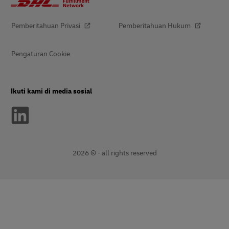
Pemberitahuan Privasi
Pemberitahuan Hukum
Pengaturan Cookie
Ikuti kami di media sosial
2026 © - all rights reserved
opens
opens
new
external
window
link