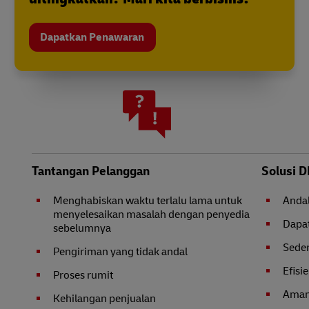
Dapatkan Penawaran
Tantangan Pelanggan
Solusi D
Menghabiskan waktu terlalu lama untuk
Anda
menyelesaikan masalah dengan penyedia
Dapat
sebelumnya
Sede
Pengiriman yang tidak andal
Efisi
Proses rumit
Ama
Kehilangan penjualan