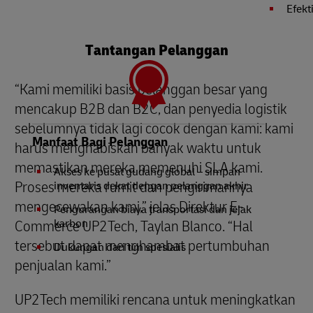
Efekt
Tantangan Pelanggan
“Kami memiliki basis pelanggan besar yang
mencakup B2B dan B2C, dan penyedia logistik
sebelumnya tidak lagi cocok dengan kami: kami
Manfaat Bagi Pelanggan
harus menghabiskan banyak waktu untuk
memastikan mereka memenuhi SLA kami.
Akses ke pusat gudang global – simpan
Proses mereka rumit dan pengirimannya
inventaris dekat dengan pelanggan akhir
mengecewakan kami,” jelas Direktur E-
Pengurangan biaya transportasi dan jejak
Commerce UP2Tech, Taylan Blanco. “Hal
karbon
tersebut dapat menghambat pertumbuhan
Dukungan dari tim spesialis
penjualan kami.”
UP2Tech memiliki rencana untuk meningkatkan