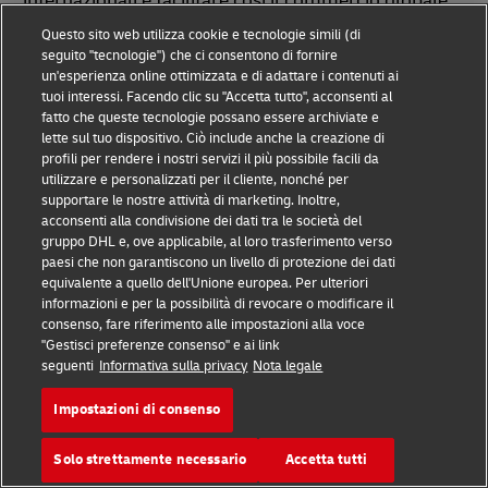
internazionali e facilitare così il commercio globale.
Con la nuova edizione ora in vigore,
raddoppiare gli
Questo sito web utilizza cookie e tecnologie simili (di
sforzi di comunicazione
sulle implicazioni concrete
seguito "tecnologie") che ci consentono di fornire
un'esperienza online ottimizzata e di adattare i contenuti ai
degli Incoterms® selezionati sarà sempre
tuoi interessi. Facendo clic su "Accetta tutto", acconsenti al
vantaggioso! EXW e FCA sono un ottimo esempio.
fatto che queste tecnologie possano essere archiviate e
lette sul tuo dispositivo. Ciò include anche la creazione di
profili per rendere i nostri servizi il più possibile facili da
Secondo i termini FCA, il venditore trasferisce la
utilizzare e personalizzati per il cliente, nonché per
supportare le nostre attività di marketing. Inoltre,
merce al vettore o a un'altra persona nominata
acconsenti alla condivisione dei dati tra le società del
dall'acquirente, direttamente nei locali del venditore
gruppo DHL e, ove applicabile, al loro trasferimento verso
in un altro luogo designato. Nell'edizione 2020 delle
paesi che non garantiscono un livello di protezione dei dati
equivalente a quello dell'Unione europea. Per ulteriori
norme Incoterms®, si stabilisce che
l'acquirente
informazioni e per la possibilità di revocare o modificare il
deve comunicare al venditore
un periodo di tempo
consenso, fare riferimento alle impostazioni alla voce
"Gestisci preferenze consenso" e ai link
o una data precisa per il ritiro della merce da parte
seguenti
Informativa sulla privacy
Nota legale
del vettore (o di un'altra persona designata).
Impostazioni di consenso
A differenza dei termini EXW, apparentemente simili,
Solo strettamente necessario
Accetta tutti
FCA non stabilisce tuttavia
l'obbligo del venditore