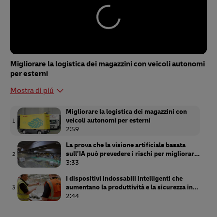
Migliorare la logistica dei magazzini con veicoli autonomi
per esterni
Mostra di piú
Migliorare la logistica dei magazzini con
veicoli autonomi per esterni
1
2:59
La prova che la visione artificiale basata
sull’IA può prevedere i rischi per migliorare
2
la sicurezza
3:33
I dispositivi indossabili intelligenti che
aumentano la produttività e la sicurezza in
3
magazzino
2:44
Migliorare la sicurezza dei dipendenti con