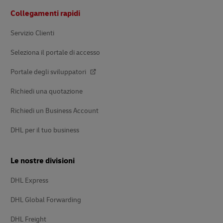
Pie’
Collegamenti rapidi
di
pagina
Servizio Clienti
Seleziona il portale di accesso
Portale degli sviluppatori
Richiedi una quotazione
Richiedi un Business Account
DHL per il tuo business
Le nostre divisioni
DHL Express
DHL Global Forwarding
DHL Freight