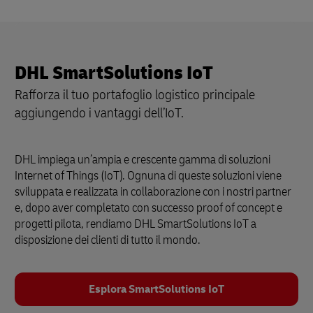
DHL e Computer Vision
4
3:26
DHL SmartSolutions IoT
Rafforza il tuo portafoglio logistico principale
aggiungendo i vantaggi dell’IoT.
DHL impiega un’ampia e crescente gamma di soluzioni
Internet of Things (IoT). Ognuna di queste soluzioni viene
sviluppata e realizzata in collaborazione con i nostri partner
e, dopo aver completato con successo proof of concept e
progetti pilota, rendiamo DHL SmartSolutions IoT a
disposizione dei clienti di tutto il mondo.
Esplora SmartSolutions IoT