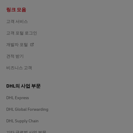
바
링크 모음
닥
글
고객 서비스
고객 포털 로그인
개발자 포털
견적 받기
비즈니스 고객
DHL의 사업 부문
DHL Express
DHL Global Forwarding
DHL Supply Chain
기타 글로벌 사업 부문