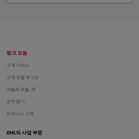
바
링크 모음
닥
글
고객 서비스
고객 포털 로그인
개발자 포털
견적 받기
비즈니스 고객
DHL의 사업 부문