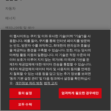
자동차
에너지
엔지니어링 및 생산
이 웹사이트는 쿠키 및 이와 유사한 기술(이하 "기술")을 사
생명과학 및 헬스케어
용합니다. 예를 들어, 쿠키를 통해 인터넷 페이지를 방문하
는 빈도, 방문자 수를 파악하고, 최대한의 편의성과 효율성
소매 및 패션
을 제공하는 환경을 구축할 수 있습니다. 또한, 이는 당사의
마케팅 활동 지원의 일환입니다. 이 기술은 적정 수준의 데
기술
이터 보호가 이루어 지지 않는 국가(예: 미국)에 기반을 둔
제3자 제공업체에 대한 데이터 전송을 통합할 수 있습니다.
제3자 제공업체의 데이터 처리 및 사용자의 동의를 언제든
회사 정보
지 철회할 수 있는 내용 등을 담고 있는 추가 정보를 보려면
'동의 기본 설정 관리' 및 다음 링크에서 설정을 확인하십시
DHL 소개
오.
개인정보 처리 방침
법적 고지
Delivered
동의 설정
엄격하게 필요한 경우에만
채용
모두 수락
언론 소식