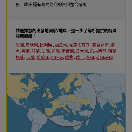
務，此外 還有簡易便利的資料整合選項。
請選擇您的出發地國家/地區，進一步了解所提供的特殊
服務層級：
澳洲
,
奧地利
,
比利時
,
加拿大
,
克羅埃西亞
,
賽普勒斯
,
捷
克
,
丹麥
,
芬蘭
,
法國
,
希臘
,
愛爾蘭
,
義大利
,
馬來西亞
,
荷蘭
,
挪威
,
波蘭
,
葡萄牙
,
西班牙
,
瑞典
,
瑞士
,
泰國
,
英國
,
美國