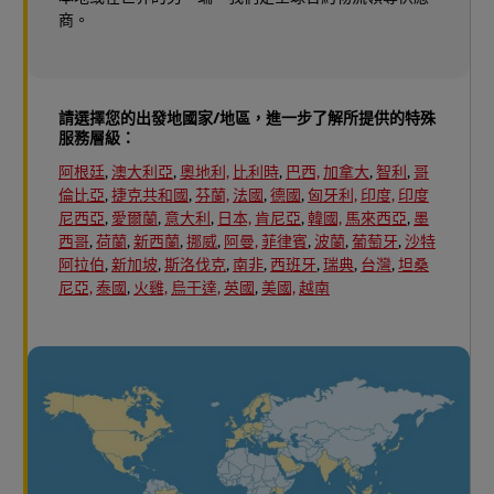
商。
請選擇您的出發地國家/地區，進一步了解所提供的特殊
服務層級：
阿根廷
,
澳大利亞
,
奧地利,
比利時
,
巴西,
加拿大
,
智利
,
哥
倫比亞
,
捷克共和國
,
芬蘭,
法國
,
德國
,
匈牙利,
印度,
印度
尼西亞
,
愛爾蘭
,
意大利
,
日本,
肯尼亞
,
韓國,
馬來西亞
,
墨
西哥
,
荷蘭
,
新西蘭
,
挪威
,
阿曼,
菲律賓
,
波蘭
,
葡萄牙
,
沙特
阿拉伯
,
新加坡
,
斯洛伐克
,
南非
,
西班牙
,
瑞典
,
台灣
,
坦桑
尼亞,
泰國
,
火雞,
烏干達,
英國
,
美國,
越南