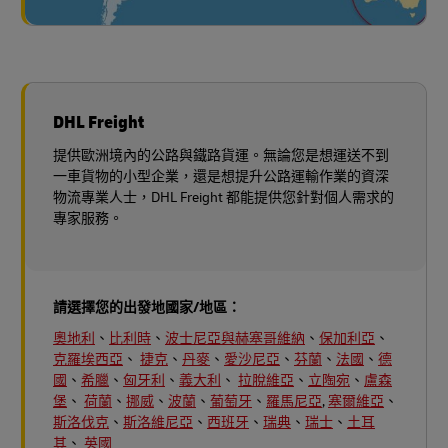
DHL Freight
提供歐洲境內的公路與鐵路貨運。無論您是想運送不到
一車貨物的小型企業，還是想提升公路運輸作業的資深
物流專業人士，DHL Freight 都能提供您針對個人需求的
專家服務。
請選擇您的出發地國家/地區：
奧地利
、
比利時
、
波士尼亞與赫塞哥維納
、
保加利亞
、
克羅埃西亞
、
捷克
、
丹麥
、
愛沙尼亞
、
芬蘭
、
法國
、
德
國
、
希臘
、
匈牙利
、
義大利
、
拉脫維亞
、
立陶宛
、
盧森
堡
、
荷蘭
、
挪威
、
波蘭
、
葡萄牙
、
羅馬尼亞
,
塞爾維亞
、
斯洛伐克
、
斯洛維尼亞
、
西班牙
、
瑞典
、
瑞士
、
土耳
其
、
英國