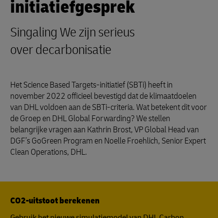
initiatiefgesprek
Singaling We zijn serieus
over decarbonisatie
Het Science Based Targets-initiatief (SBTi) heeft in
november 2022 officieel bevestigd dat de klimaatdoelen
van DHL voldoen aan de SBTi-criteria. Wat betekent dit voor
de Groep en DHL Global Forwarding? We stellen
belangrijke vragen aan Kathrin Brost, VP Global Head van
DGF’s GoGreen Program en Noelle Froehlich, Senior Expert
Clean Operations, DHL.
CO2-uitstoot berekenen
Gebruik het nieuwe simulatiemodel van DHL Carbon