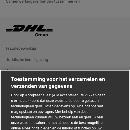
Samenwerkingsverbanden tussen merken
Fraudebewustzijn
Juridische kennisgeving
Gebruiksvoorwaarden
Toestemming voor het verzamelen en
Privacyverklaring
verzenden van gegevens
Toegankelijkheid
Door op 'Accepteer alles' (Alle accepteren) te klikken gaat
u ermee akkoord dat deze website de door u gekozen
Aanvullende informatie
technologieën gebruikt en gegevens op uw eindapparaat
mag opslaan en opvragen. Met behulp van deze
Cookie-instellingen
technologieën kunnen wij uw bezoek aan en gebruik van
onze website evalueren met als doel u de best mogelijke
online ervaring te bieden en de inhoud of functies op uw
Volg ons