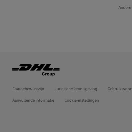
DHL SameDay
Andere 
MySupplyChain
LifeTrack
MyGTS
Meer informatie over Portalen
DHL SameDay
LifeTrack
Meer informatie over Portalen
Fraudebewustzijn
Juridische kennisgeving
Gebruiksvoo
Aanvullende informatie
Cookie-instellingen