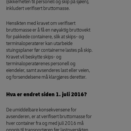
(sikkerheten til personell og skip på sjøen),
inkludert verifisert bruttomasse.
Hensikten med kravet om verifisert
bruttomasse er å få en nøyaktig bruttovekt
for pakkede containere, slik at skips- og
terminaloperatører kan utarbeide
stuingsplaner før containerne lastes på skip.
Kravet vil beskytte skips- og
terminaloperatørenes personell og
eiendeler, samt avsenderes last eller veien,
og forsendelsene må klargjøres deretter.
Hva er endret siden 1. juli 2016?
De umiddelbare konsekvensene for
avsenderen, er at verifisert bruttomasse for
hver container fra og med juli 2016 må
oppgis til transportøren før lastoversikten