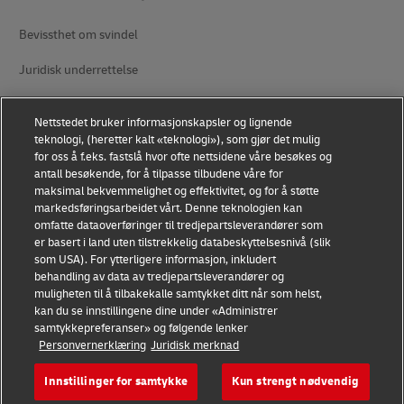
Bevissthet om svindel
Juridisk underrettelse
Bruksvilkår
Nettstedet bruker informasjonskapsler og lignende
Personvern
teknologi, (heretter kalt «teknologi»), som gjør det mulig
for oss å f.eks. fastslå hvor ofte nettsidene våre besøkes og
antall besøkende, for å tilpasse tilbudene våre for
Tilgjengelighet
maksimal bekvemmelighet og effektivitet, og for å støtte
markedsføringsarbeidet vårt. Denne teknologien kan
Tilleggsinformasjon
omfatte dataoverføringer til tredjepartsleverandører som
er basert i land uten tilstrekkelig databeskyttelsesnivå (slik
Innstillinger for informasjonskapsler
som USA). For ytterligere informasjon, inkludert
behandling av data av tredjepartsleverandører og
Følg oss
muligheten til å tilbakekalle samtykket ditt når som helst,
kan du se innstillingene dine under «Administrer
samtykkepreferanser» og følgende lenker
Personvernerklæring
Juridisk merknad
Innstillinger for samtykke
Kun strengt nødvendig
2026 © - all rights reserved