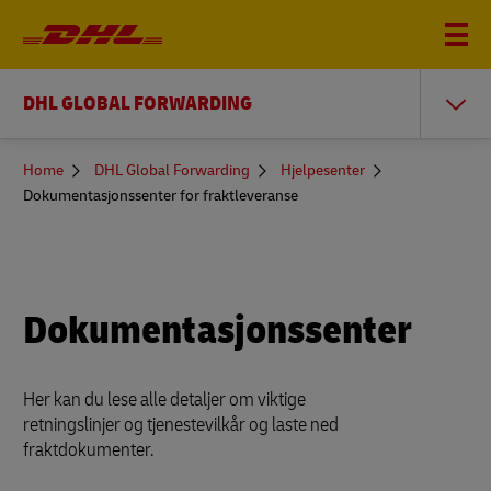
DHL GLOBAL FORWARDING
You
Home
DHL Global Forwarding
Hjelpesenter
are
Dokumentasjonssenter for fraktleveranse
here
Dokumentasjonssenter
Her kan du lese alle detaljer om viktige
retningslinjer og tjenestevilkår og laste ned
fraktdokumenter.