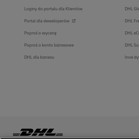
Loginy do portalu dla Klientów
DHL Gl
Portal dla deweloperów
DHL Fre
Poproś o wycenę
DHL e
Poproś o konto biznesowe
DHL Su
DHL dla biznesu
Inne dy