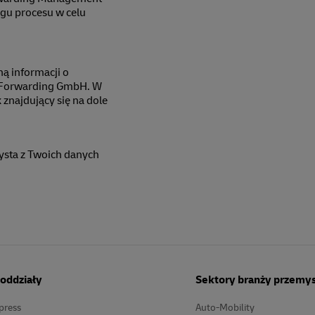
gu procesu w celu
ą informacji o
l Forwarding GmbH. W
 znajdujący się na dole
zysta z Twoich danych
oddziały
Sektory branży przemy
press
Auto-Mobility