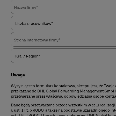
Nazwa firmy*
Liczba
pracowników*
Strona internetowa firmy*
Kraj
/
Region*
Uwaga
Wysyłając ten formularz kontaktowy, akceptujesz, że Twoje
przekazane do DHL Global Forwarding Management GmbH i
przetwarzane przez właściwą, odpowiedzialną osobę konta
Dane będą przetwarzane przede wszystkim w celu realizacji
6 ust. 1 lit. b RODO, a także na podstawie uzasadnionego int
ust. 1 lit. f RODO. Uzasadnionym interesem DHL Global F