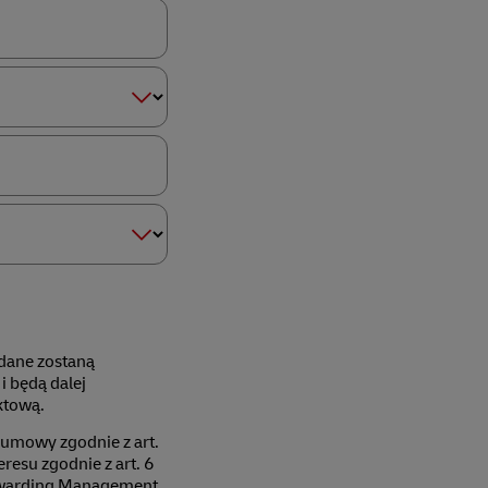
 dane zostaną
 będą dalej
ktową.
 umowy zgodnie z art.
eresu zgodnie z art. 6
orwarding Management