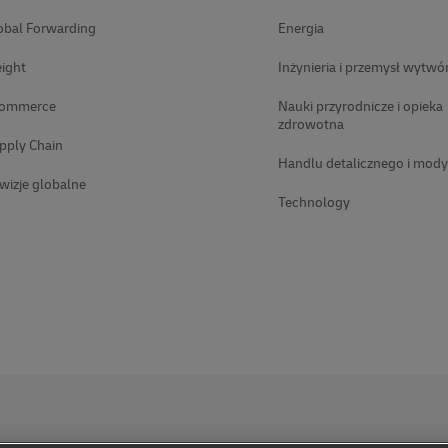
obal Forwarding
Energia
ight
Inżynieria i przemysł wytwó
Commerce
Nauki przyrodnicze i opieka
zdrowotna
pply Chain
Handlu detalicznego i mody
wizje globalne
Technology