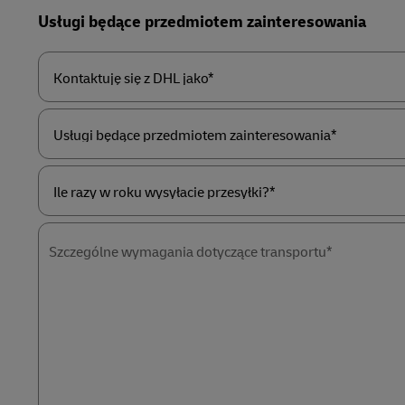
DHL SameDay
Forms
Usługi będące przedmiotem zainteresowania
Summary
MySupplyChain
LifeTrack
MyGTS
Informacje o portalach
Kontaktuję
DHL SameDay
się
z
DHL
jako*
LifeTrack
Usługi
będące
przedmiotem
zainteresowania*
Informacje o portalach
Ile
razy
w
Szczególne wymagania dotyczące transportu*
roku
wysyłacie
przesyłki?
*