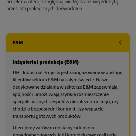
projektów oferuje dogłębną wiedzę branżową zdobytą
przez lata praktycznych doświadczeń.
E&M
Inżynieria i produkcja (E&M)
DHL Industrial Projects jest zaangażowany w obsługę
klientów sektora E&M na całym świecie. Nasze
dedykowane działania w sektorze E&M zapewniają
spójność i umożliwiają szybkie rozmieszczenie
specjalistycznych zespołów niezależnie od tego, czy
chodzi o bezpośredni kontrakt, czy wsparcie
transportu gotowych produktów.
Oferujemy zarówno dostawy ładunków
ponadgabarytowych, jak i kompleksowe realizacje