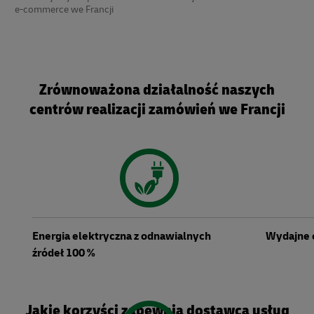
e-commerce we Francji
Zrównoważona działalność naszych
centrów realizacji zamówień we Francji
Energia elektryczna z odnawialnych
Wydajne 
źródeł 100 %
Jakie korzyści zapewnia dostawca usług