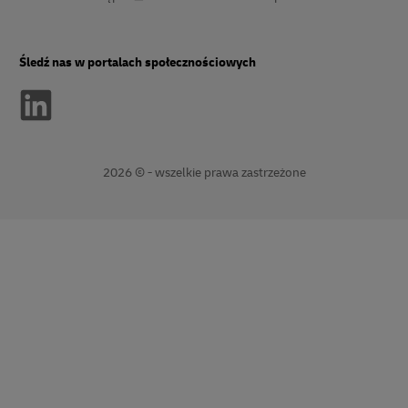
Śledź nas w portalach społecznościowych
2026 © - wszelkie prawa zastrzeżone
Otwiera
Otwiera
nowe
linki
okno
zewnętrzne
window