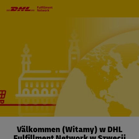
Nawigacja
główna
Välkommen (Witamy) w DHL
Fulfillment Network w Szwecji