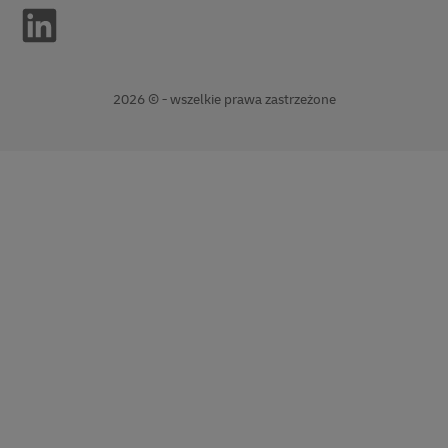
2026 © - wszelkie prawa zastrzeżone
Otwiera
Otwiera
nowe
linki
okno
zewnętrzne
window