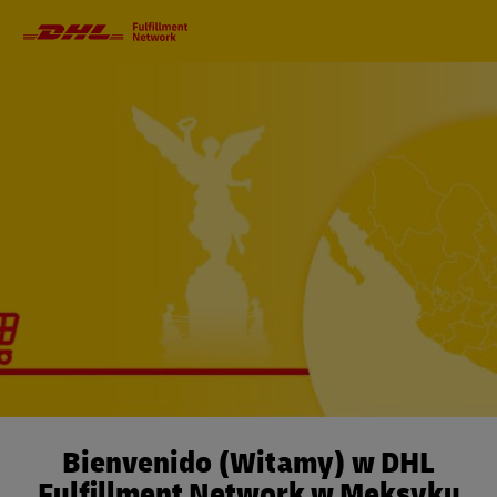
Nawigacja
główna
Bienvenido (Witamy) w DHL
Fulfillment Network w Meksyku