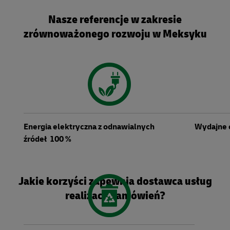
Nasze referencje w zakresie
zrównoważonego rozwoju w Meksyku
Energia elektryczna z odnawialnych
Wydajne 
źródeł 100 %
Jakie korzyści zapewnia dostawca usług
realizacji zamówień?