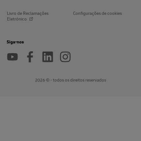
Livro de Reclamações
Configurações de cookies
Eletrónico
Siga-nos
2026 © - todos os direitos reservados
abre
abre
uma
ligação
nova
externa
janela