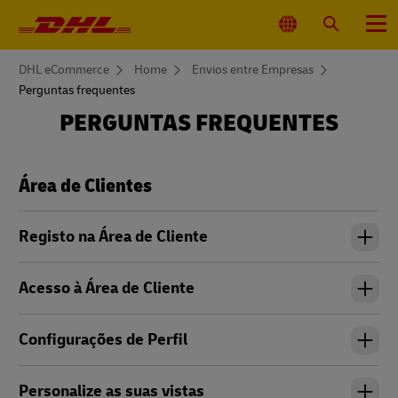
Navegação
primária
Selecionar
Pesquisar
Menu
local
You
DHL eCommerce
Home
Envios entre Empresas
are
Perguntas frequentes
here
PERGUNTAS FREQUENTES
Área de Clientes
Registo na Área de Cliente
Acesso à Área de Cliente
Configurações de Perfil
Personalize as suas vistas