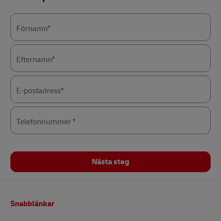
Förnamn*
Efternamn*
E-postadress*
Telefonnummer *
Nästa steg
Footer
Snabblänkar