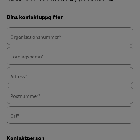
Forms
Forms
Dina kontaktuppgifter
Summary
Summary
Organisationsnummer*
Företagsnamn*
Adress*
Postnummer*
Ort*
Kontaktperson