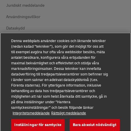
Juridiskt meddelande
Användningsvillkor
Dataskydd
Tillgänglighet
Denna webbplats använder cookies och liknande tekniker
(nedan kallad ”tekniker”), som gör det möjligt för oss att
Ytterligare information
till exempel avgöra hur ofta våra webbsidor besöks, mäta
antalet besökare, konfigurera våra erbjudanden för
Cookieinställningar
maximal bekvämlighet och effektivitet och stödja våra
marknadsföringsinsatser. Dessa tekniker kan innefatta
dataöverföring till tredjepartsleverantörer som befinner sig
Följ oss
i länder som saknar en adekvat dataskyddsnivå (t.ex.
Förenta staterna). För ytterligare information, inklusive
behandling av data hos tredjepartsleverantörer och
möjligheten att när som helst återkalla ditt samtycke, gå in
på dina inställningar under ”Hantera
samtyckesinställningar” och besök följande länkar
2026 © - all rights reserved
Integritetsmeddelande
Rättsligt meddelande
Inställningar för samtycke
Bara absolut nödvändigt