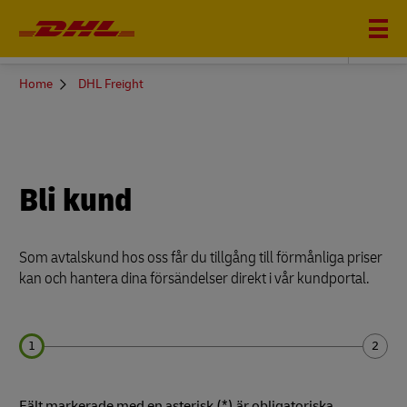
DHL FREIGHT
You
Home
DHL Freight
are
here
Bli kund
Som avtalskund hos oss får du tillgång till förmånliga priser
kan och hantera dina försändelser direkt i vår kundportal.
Fält markerade med en asterisk (*) är obligatoriska