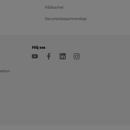
Hållbarhet
Varumärkespartnerskap
Följ oss
mation