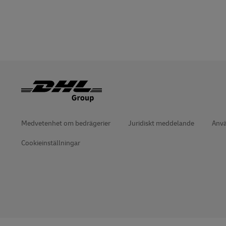
Läs om portaler
DHL SameDay
LifeTrack
Läs om portaler
Medvetenhet om bedrägerier
Juridiskt meddelande
Anvä
Cookieinställningar
öppnar
öppnar