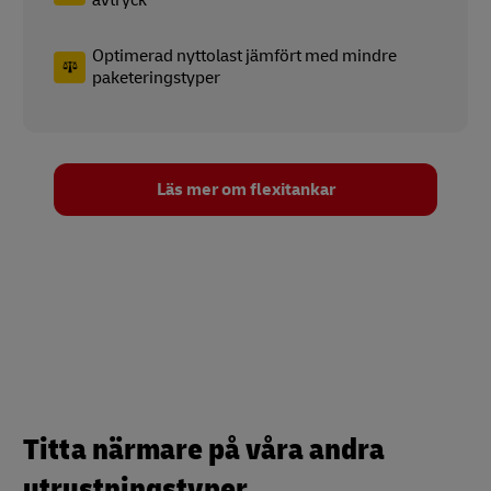
avtryck
Optimerad nyttolast jämfört med mindre
paketeringstyper
Läs mer om flexitankar
Titta närmare på våra andra
utrustningstyper