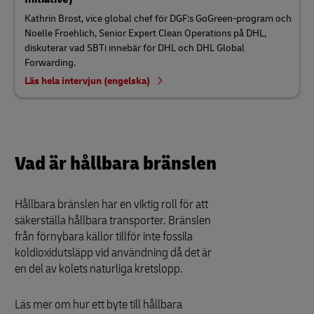
Kathrin Brost, vice global chef för DGF:s GoGreen-program och
Noelle Froehlich, Senior Expert Clean Operations på DHL,
diskuterar vad SBTi innebär för DHL och DHL Global
Forwarding.
Läs hela intervjun (engelska)
Vad är hållbara bränslen
Hållbara bränslen har en viktig roll för att
säkerställa hållbara transporter. Bränslen
från förnybara källor tillför inte fossila
koldioxidutsläpp vid användning då det är
en del av kolets naturliga kretslopp.
Läs mer om hur ett byte till hållbara