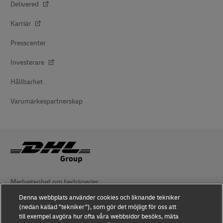
Delivered
Karriär
Presscenter
Investerare
Hållbarhet
Varumärkespartnerskap
Medvetenhet om bedrägerier
Denna webbplats använder cookies och liknande tekniker
Juridiskt meddelande
(nedan kallad ”tekniker”), som gör det möjligt för oss att
till exempel avgöra hur ofta våra webbsidor besöks, mäta
Användningsvillkor