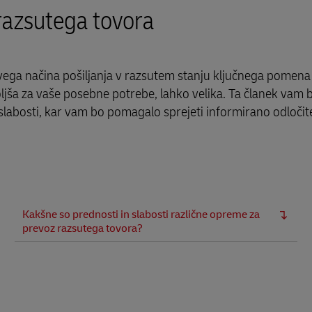
 razsutega tovora
pravega načina pošiljanja v razsutem stanju ključnega pomena 
jboljša za vaše posebne potrebe, lahko velika. Ta članek vam
 slabosti, kar vam bo pomagalo sprejeti informirano odločit
Kakšne so prednosti in slabosti različne opreme za
prevoz razsutega tovora?