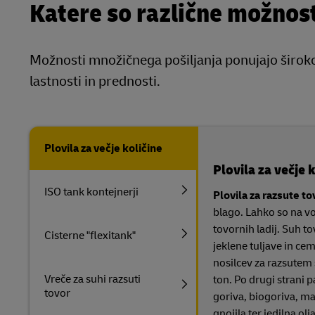
Katere so različne možnost
Možnosti množičnega pošiljanja ponujajo široko
lastnosti in prednosti.
Plovila za večje količine
Plovila za večje 
ISO tank kontejnerji
Plovila za razsute t
blago. Lahko so na vol
tovornih ladij. Suh to
Cisterne "flexitank"
jeklene tuljave in ce
nosilcev za razsutem 
Vreče za suhi razsuti
ton. Po drugi strani p
tovor
goriva, biogoriva, maz
gnojila ter jedilna olja