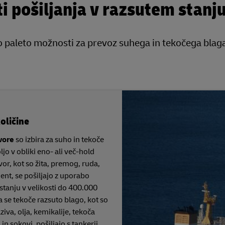
i pošiljanja v razsutem stanj
 paleto možnosti za prevoz suhega in tekočega blaga
količine
ovore
so izbira za suho in tekoče
jo v obliki eno- ali več-hold
vor, kot so žita, premog, ruda,
ment, se pošiljajo z uporabo
stanju v velikosti do 400.000
a se tekoče razsuto blago, kot so
iva, olja, kemikalije, tekoča
 in sokovi, pošiljajo s tankerji,