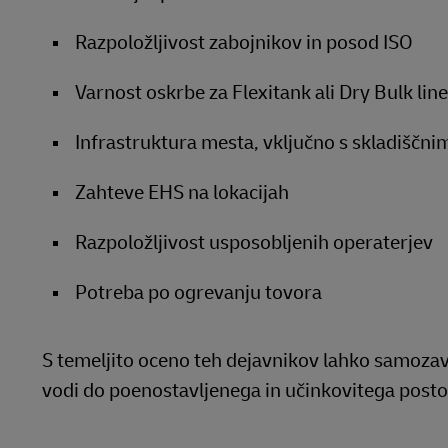
Razpoložljivost zabojnikov in posod ISO
Varnost oskrbe za Flexitank ali Dry Bulk li
Infrastruktura mesta, vključno s skladiščni
Zahteve EHS na lokacijah
Razpoložljivost usposobljenih operaterjev
Potreba po ogrevanju tovora
S temeljito oceno teh dejavnikov lahko samozav
vodi do poenostavljenega in učinkovitega posto