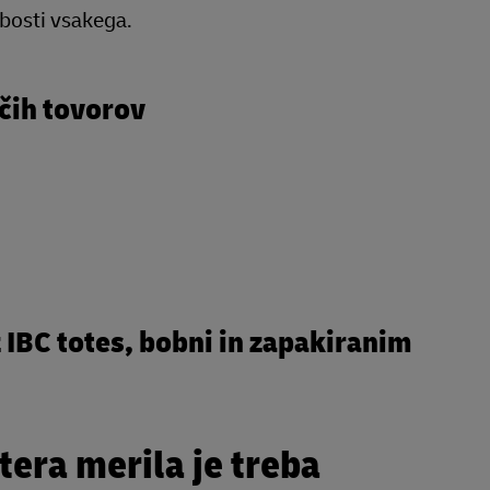
abosti vsakega.
očih tovorov
 IBC totes, bobni in zapakiranim
era merila je treba