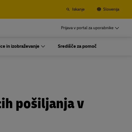
Iskanje
Slovenija
or
DHL for Business
Prijava v portal za uporabnike
Redne Pošiljatelje
ezniški
Če pošiljate redno ali pogosto, preberite
ce in izobraževanje
Središče za pomoč
rinjenja
več o ugodnostih, ki jih pridobite, če
ustvarite račun
or
DHL for Business
Redne Pošiljatelje
ra
Možnosti za pogosto pošiljanje
ezniški
Če pošiljate redno ali pogosto, preberite
rinjenja
več o ugodnostih, ki jih pridobite, če
ustvarite račun
ih pošiljanja v
ra
Možnosti za pogosto pošiljanje