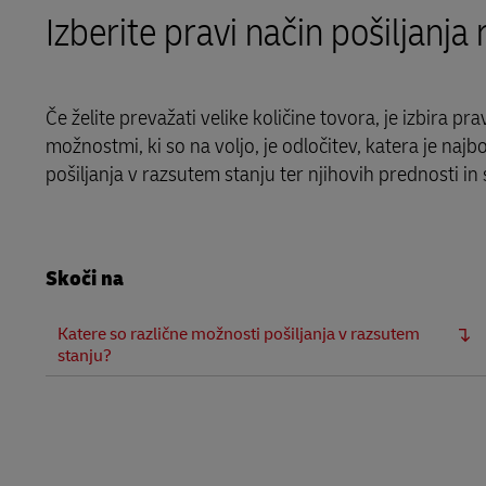
Izberite pravi način pošiljanja
Več informacij o portalih
DHL SameDay
LifeTrack
Če želite prevažati velike količine tovora, je izbira 
možnostmi, ki so na voljo, je odločitev, katera je na
Več informacij o portalih
pošiljanja v razsutem stanju ter njihovih prednosti in
Skoči na
Katere so različne možnosti pošiljanja v razsutem
stanju?