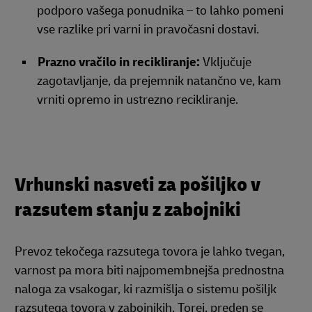
podporo vašega ponudnika – to lahko pomeni
vse razlike pri varni in pravočasni dostavi.
Prazno vračilo in recikliranje:
Vključuje
zagotavljanje, da prejemnik natančno ve, kam
vrniti opremo in ustrezno recikliranje.
Vrhunski nasveti za pošiljko v
razsutem stanju z zabojniki
Prevoz tekočega razsutega tovora je lahko tvegan,
varnost pa mora biti najpomembnejša prednostna
naloga za vsakogar, ki razmišlja o sistemu pošiljk
razsutega tovora v zabojnikih. Torej, preden se