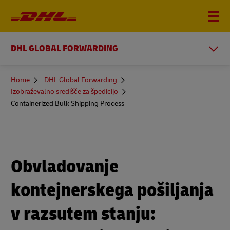
DHL GLOBAL FORWARDING
You
Home
DHL Global Forwarding
are
Izobraževalno središče za špedicijo
here
Containerized Bulk Shipping Process
Obvladovanje
kontejnerskega pošiljanja
v razsutem stanju: