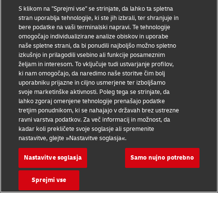
Pogoji uporabe
S klikom na "Sprejmi vse" se strinjate, da lahko ta spletna
stran uporablja tehnologije, ki ste jih izbrali, ter shranjuje in
Varstvo podatkov
bere podatke na vaši terminalski napravi. Te tehnologije
omogočajo individualizirane analize obiskov in uporabe
naše spletne strani, da bi ponudili najboljšo možno spletno
Dostopnost
izkušnjo in prilagodili vsebino ali funkcije posameznim
željam in interesom. To vključuje tudi ustvarjanje profilov,
Dodatne informacije
ki nam omogočajo, da naredimo naše storitve čim bolj
uporabniku prijazne in ciljno usmerjene ter izboljšamo
Nastavitve piškotkov
svoje marketinške aktivnosti. Poleg tega se strinjate, da
lahko zgoraj omenjene tehnologije prenašajo podatke
Sledite nam
tretjim ponudnikom, ki se nahajajo v državah brez ustrezne
ravni varstva podatkov. Za več informacij in možnost, da
kadar koli prekličete svoje soglasje ali spremenite
nastavitve, glejte »Nastavitve soglasja«.
Nastavitve soglasja
Samo nujno potrebno
2026 © - vse pravice so pridržane
Sprejmi vse