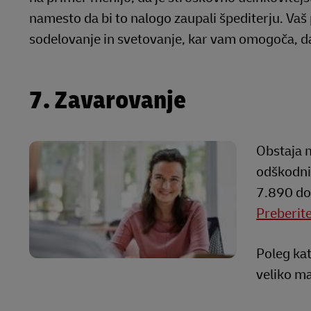
namesto da bi to nalogo zaupali špediterju. Vaš
sodelovanje in svetovanje, kar vam omogoča, d
7. Zavarovanje
Obstaja m
odškodni
7.890 dol
Preberite
Poleg kat
veliko ma