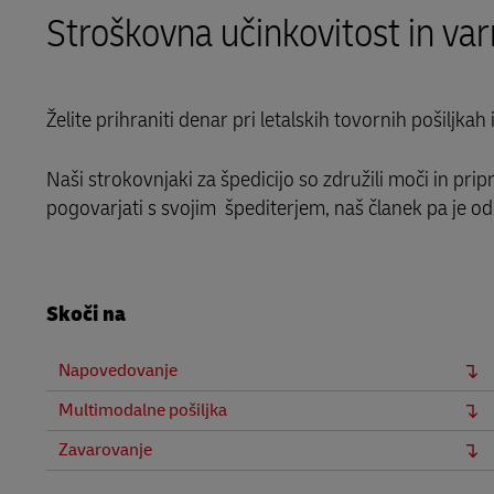
Stroškovna učinkovitost in var
Več informacij o portalih
DHL SameDay
LifeTrack
Želite prihraniti denar pri letalskih tovornih pošiljka
Več informacij o portalih
Naši strokovnjaki za špedicijo so združili moči in pr
pogovarjati s svojim špediterjem, naš članek pa je o
Skoči na
Napovedovanje
Multimodalne pošiljka
Zavarovanje