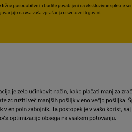
tržne posodobitve in bodite povabljeni na ekskluzivne spletne sem
govarjajo na vsa vaša vprašanja o svetovni trgovini.
cija je zelo učinkovit način, kako plačati manj za zrač
te združiti več manjših pošiljk v eno večjo pošiljka.
jk v en poln zabojnik. Ta postopek je v vašo korist, sa
oča optimizacijo obsega na vsakem potovanju.