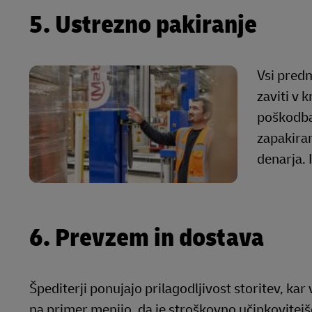
5. Ustrezno pakiranje
Vsi predm
zaviti v 
poškodbam
zapakiran
denarja. 
6. Prevzem in dostava
Špediterji ponujajo prilagodljivost storitev, ka
na primer menijo, da je stroškovno učinkovitejše