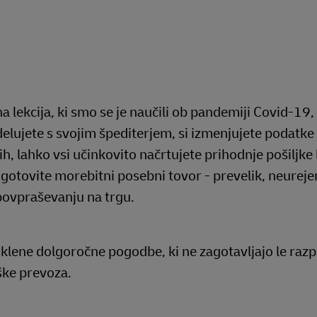
 lekcija, ki smo se je naučili ob pandemiji Covid-1
elujete s svojim špediterjem, si izmenjujete podatke
h, lahko vsi učinkovito načrtujete prihodnje pošiljke
gotovite morebitni posebni tovor - prevelik, neurejen
povpraševanju na trgu.
sklene dolgoročne pogodbe, ki ne zagotavljajo le razp
ške prevoza.