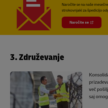
Naročite se na naše mesečne 
strokovnjaki za špedicijo od
Naročite se
3. Združevanje
Konsolida
prizadeva
več pošil
saj omog