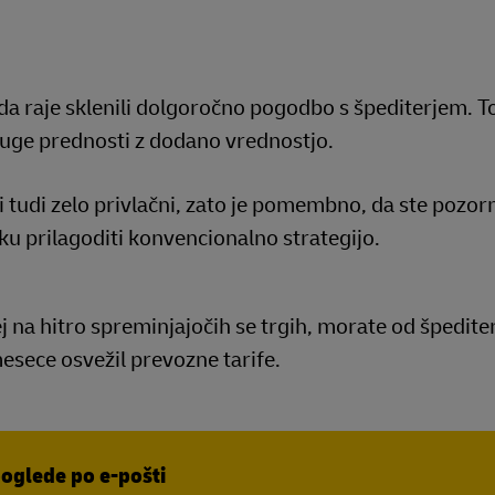
da raje sklenili dolgoročno pogodbo s špediterjem. T
druge prednosti z dodano vrednostjo.
tudi zelo privlačni, zato je pomembno, da ste pozorn
tku prilagoditi konvencionalno strategijo.
ej na hitro spreminjajočih se trgih, morate od špedite
mesece osvežil prevozne tarife.
poglede po e-pošti