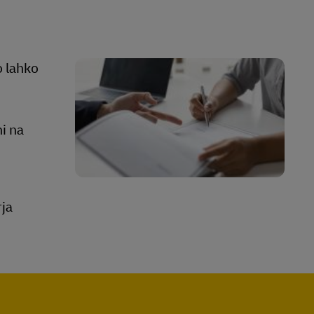
o lahko
i na
rja