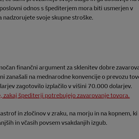
 poslovni odnos s špediterjem mora biti usmerjen v
a nadzorujete svoje skupne stroške.
očan finančni argument za sklenitev dobre zavarovaln
ni zanašali na mednarodne konvencije o prevozu tovo
arjev zagotovilo izplačilo v višini 70.000 dolarjev.
, zakaj špediterji potrebujejo zavarovanje tovora.
astrof in zločinov v zraku, na morju in na kopnem, ki 
njših in včasih povsem vsakdanjih izgub.