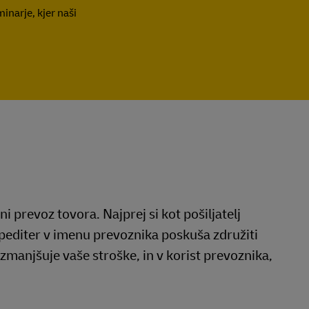
inarje, kjer naši
ni prevoz tovora. Najprej si kot pošiljatelj
 Špediter v imenu prevoznika poskuša združiti
j zmanjšuje vaše stroške, in v korist prevoznika,