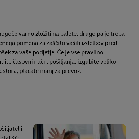
ogoče varno zložiti na palete, drugo pa je treba
tvenega pomena za zaščito vaših izdelkov pred
ek za vaše podjetje. Če je vse pravilno
ite časovni načrt pošiljanja, izgubite veliko
ostora, plačate manj za prevoz.
iljatelji
etališče,