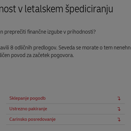
nost v letalskem špediciranju
h in preprečiti finančne izgube v prihodnosti?
ipravili 8 odličnih predlogov. Seveda se morate o tem neneh
dličen povod za začetek pogovora.
Sklepanje pogodb
Ustrezno pakiranje
Carinsko posredovanje