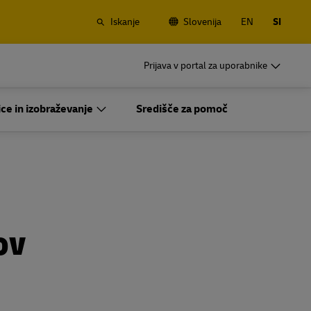
Iskanje
Slovenija
EN
SI
or
DHL for Business
Prijava v portal za uporabnike
Redne Pošiljatelje
ezniški
Če pošiljate redno ali pogosto, preberite
ce in izobraževanje
Središče za pomoč
rinjenja
več o ugodnostih, ki jih pridobite, če
ustvarite račun
or
DHL for Business
Redne Pošiljatelje
ra
Možnosti za pogosto pošiljanje
ezniški
Če pošiljate redno ali pogosto, preberite
rinjenja
več o ugodnostih, ki jih pridobite, če
ustvarite račun
ov
ra
Možnosti za pogosto pošiljanje