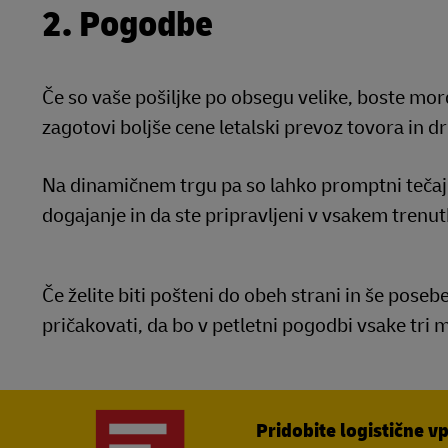
2. Pogodbe
Če so vaše pošiljke po obsegu velike, boste mor
zagotovi boljše cene letalski prevoz tovora in 
Na dinamičnem trgu pa so lahko promptni tečaji 
dogajanje in da ste pripravljeni v vsakem trenu
Če želite biti pošteni do obeh strani in še poseb
pričakovati, da bo v petletni pogodbi vsake tri 
Pridobite logistične v