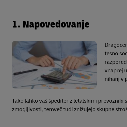
1. Napovedovanje
Dragocena
tesno sod
razporedi
vnaprej u
nihanj v 
Tako lahko vaš špediter z letalskimi prevozniki 
zmogljivosti, temveč tudi znižujejo skupne stro