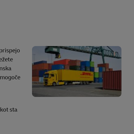
 prispejo
ežete
onska
e mogoče
 kot sta