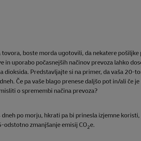
a tovora, boste morda ugotovili, da nekatere pošiljke
ave in uporabo počasnejših načinov prevoza lahko dos
a dioksida. Predstavljajte si na primer, da vaša 20-t
neh. Če pa vaše blago prenese daljšo pot in/ali če j
azmisliti o spremembi načina prevoza?
 dneh po morju, hkrati pa bi prinesla izjemne koristi,
5-odstotno zmanjšanje emisij CO
e.
2