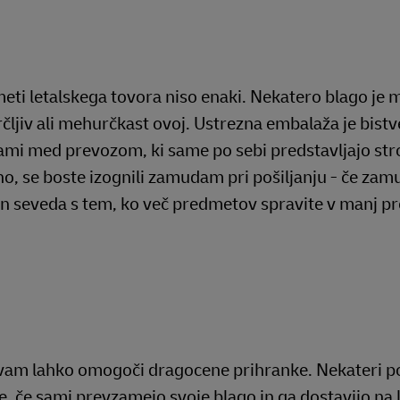
eti letalskega tovora niso enaki. Nekatero blago je m
krčljiv ali mehurčkast ovoj. Ustrezna embalaža je bis
i med prevozom, ki same po sebi predstavljajo stroš
o, se boste izognili zamudam pri pošiljanju - če zamud
In seveda s tem, ko več predmetov spravite v manj pr
r vam lahko omogoči dragocene prihranke. Nekateri poš
, če sami prevzamejo svoje blago in ga dostavijo na l