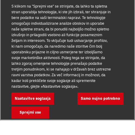
Pogoji uporabe
S klikom na "Sprejmi vse" se strinjate, da lahko ta spletna
stran uporablja tehnologije, ki ste jih izbrali, ter shranjuje in
Varstvo podatkov
bere podatke na vaši terminalski napravi. Te tehnologije
omogočajo individualizirane analize obiskov in uporabe
naše spletne strani, da bi ponudili najboljšo možno spletno
Dostopnost
izkušnjo in prilagodili vsebino ali funkcije posameznim
željam in interesom. To vključuje tudi ustvarjanje profilov,
Dodatne informacije
ki nam omogočajo, da naredimo naše storitve čim bolj
uporabniku prijazne in ciljno usmerjene ter izboljšamo
Nastavitve piškotkov
svoje marketinške aktivnosti. Poleg tega se strinjate, da
lahko zgoraj omenjene tehnologije prenašajo podatke
Sledite nam
tretjim ponudnikom, ki se nahajajo v državah brez ustrezne
ravni varstva podatkov. Za več informacij in možnost, da
kadar koli prekličete svoje soglasje ali spremenite
nastavitve, glejte »Nastavitve soglasja«.
Nastavitve soglasja
Samo nujno potrebno
2026 © - vse pravice so pridržane
Sprejmi vse