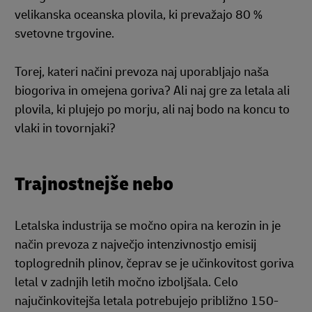
velikanska oceanska plovila, ki prevažajo 80 %
svetovne trgovine.
Torej, kateri načini prevoza naj uporabljajo naša
biogoriva in omejena goriva? Ali naj gre za letala ali
plovila, ki plujejo po morju, ali naj bodo na koncu to
vlaki in tovornjaki?
Trajnostnejše nebo
Letalska industrija se močno opira na kerozin in je
način prevoza z največjo intenzivnostjo emisij
toplogrednih plinov, čeprav se je učinkovitost goriva
letal v zadnjih letih močno izboljšala. Celo
najučinkovitejša letala potrebujejo približno 150-