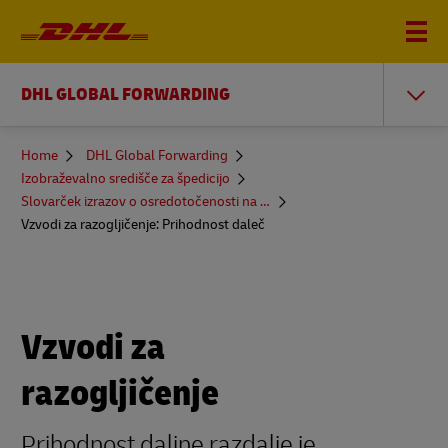
DHL GLOBAL FORWARDING
You
Home
DHL Global Forwarding
are
Izobraževalno središče za špedicijo
here
Slovarček izrazov o osredotočenosti na trajnost in drugo
Vzvodi za razogljičenje: Prihodnost daleč
Vzvodi za
razogljičenje
Prihodnost daljne razdalje je