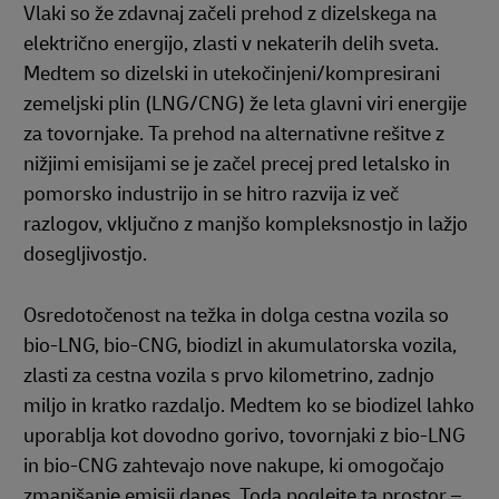
Vlaki so že zdavnaj začeli prehod z dizelskega na
električno energijo, zlasti v nekaterih delih sveta.
Medtem so dizelski in utekočinjeni/kompresirani
zemeljski plin (LNG/CNG) že leta glavni viri energije
za tovornjake. Ta prehod na alternativne rešitve z
nižjimi emisijami se je začel precej pred letalsko in
pomorsko industrijo in se hitro razvija iz več
razlogov, vključno z manjšo kompleksnostjo in lažjo
dosegljivostjo.
Osredotočenost na težka in dolga cestna vozila so
bio-LNG, bio-CNG, biodizl in akumulatorska vozila,
zlasti za cestna vozila s prvo kilometrino, zadnjo
miljo in kratko razdaljo. Medtem ko se biodizel lahko
uporablja kot dovodno gorivo, tovornjaki z bio-LNG
in bio-CNG zahtevajo nove nakupe, ki omogočajo
zmanjšanje emisij danes. Toda poglejte ta prostor –