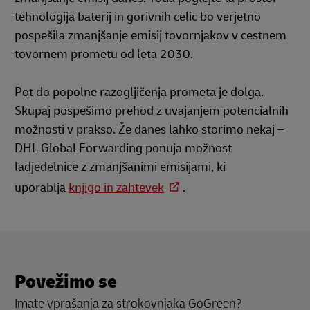
tehnologija baterij in gorivnih celic bo verjetno
pospešila zmanjšanje emisij tovornjakov v cestnem
tovornem prometu od leta 2030.
Pot do popolne razogljičenja prometa je dolga.
Skupaj pospešimo prehod z uvajanjem potencialnih
možnosti v prakso. Že danes lahko storimo nekaj –
DHL Global Forwarding ponuja možnost
ladjedelnice z zmanjšanimi emisijami, ki
uporablja
knjigo in zahtevek
.
Povežimo se
Imate vprašanja za strokovnjaka GoGreen?