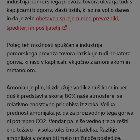
industrija pomorskega prevoza tovora ukvarja tudi s
kapljicami biogoriv, zlasti tistih, ki so na voljo danes,
in da je zelo
obetaven sprejem med prevozniki,
špediterji in pošiljatelji
.
Poleg teh možnosti spuščanja industrija
pomorskega prevoza tovora raziskuje tudi nekatera
goriva, ki niso v kapljicah, vključno z amonijakom in
metanolom.
Amoniak je plin, ki združuje vodik z dušikom in ker
dušik predstavlja skoraj 80% naše atmosfere, se
relativno enostavno pridobiva iz zraka. Velika
prednost amonijaka je, da za proizvodnjo tega goriva
ni potreben CO2. Vendar pa je še vedno treba rešiti
eno težavo - visoka toksičnost izdelka. Razlitje
amonijaka v ocean bi imelo uničujoče posledice.