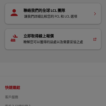
聯絡我們的全球 LCL 團隊
讓我們詳細比較您的 FCL 和 LCL 選項
立即取得線上報價
瞭解您可以獲得的益處以及需要妥協之處
頁
快速連結
尾
客戶服務