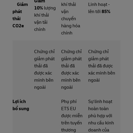
Giảm
Giảm
khí thải
Linh hoạt -
10%
lượng
phát
vận
lên tới
85%
khí thải
thải
chuyển
vận tải
CO2e
hàng hóa
chính
chính
Chứng chỉ
Chứng chỉ
Chứng chỉ
giảm phát
giảm phát
giảm phát
thải đã
thải đã
thải đã được
được xác
được xác
xác minh bên
minh bên
minh bên
ngoài
ngoài
ngoài
Lợi ích
Phụ phí
Sự linh hoạt
bổ sung
ETS EU
hoàn toàn
được miễn
phù hợp với
trên tuyến
nhu cầu kinh
thương
doanh của