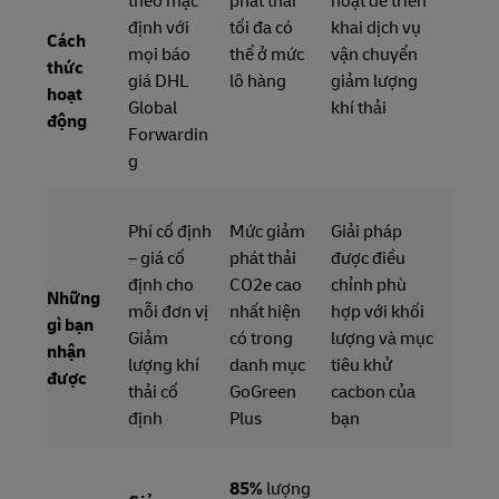
theo mặc
phát thải
hoạt để triển
định với
tối đa có
khai dịch vụ
Cách
mọi báo
thể ở mức
vận chuyển
thức
giá DHL
lô hàng
giảm lượng
hoạt
Global
khí thải
động
Forwardin
g
Phí cố định
Mức giảm
Giải pháp
– giá cố
phát thải
được điều
định cho
CO2e cao
chỉnh phù
Những
mỗi đơn vị
nhất hiện
hợp với khối
gì bạn
Giảm
có trong
lượng và mục
nhận
lượng khí
danh mục
tiêu khử
được
thải cố
GoGreen
cacbon của
định
Plus
bạn
85%
lượng