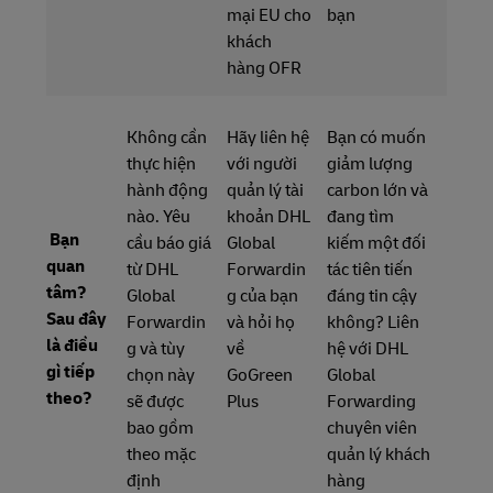
mại EU cho
bạn
khách
hàng OFR
Không cần
Hãy liên hệ
Bạn có muốn
thực hiện
với người
giảm lượng
hành động
quản lý tài
carbon lớn và
nào. Yêu
khoản DHL
đang tìm
Bạn
cầu báo giá
Global
kiếm một đối
quan
từ DHL
Forwardin
tác tiên tiến
tâm?
Global
g của bạn
đáng tin cậy
Sau đây
Forwardin
và hỏi họ
không? Liên
là điều
g và tùy
về
hệ với DHL
gì tiếp
chọn này
GoGreen
Global
theo?
sẽ được
Plus
Forwarding
bao gồm
chuyên viên
theo mặc
quản lý khách
định
hàng