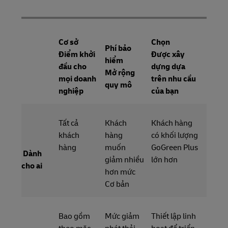
Cơ sở
Chọn
Phí bảo
Điểm khởi
Được xây
hiểm
đầu cho
dựng dựa
Mở rộng
mọi doanh
trên nhu cầu
quy mô
nghiệp
của bạn
Tất cả
Khách
Khách hàng
khách
hàng
có khối lượng
hàng
muốn
GoGreen Plus
Dành
giảm nhiều
lớn hơn
cho ai
hơn mức
Cơ bản
Bao gồm
Mức giảm
Thiết lập linh