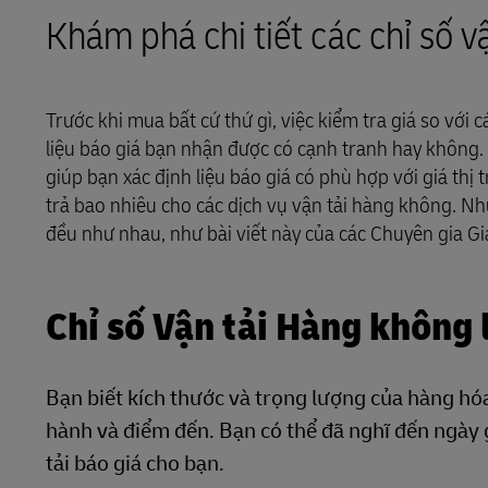
T
Khám phá chi tiết các chỉ số 
Tìm hiểu về Các Cổng thông
DHL SameDay
tin
LifeTrack
Trước khi mua bất cứ thứ gì, việc kiểm tra giá so với 
liệu báo giá bạn nhận được có cạnh tranh hay không
Tìm hiểu về Các Cổng thông
giúp bạn xác định liệu báo giá có phù hợp với giá thị
tin
trả bao nhiêu cho các dịch vụ vận tải hàng không. Nh
đều như nhau, như bài viết này của các Chuyên gia Gia
Chỉ số Vận tải Hàng không 
Bạn biết kích thước và trọng lượng của hàng h
hành và điểm đến. Bạn có thể đã nghĩ đến ngày 
tải báo giá cho bạn.