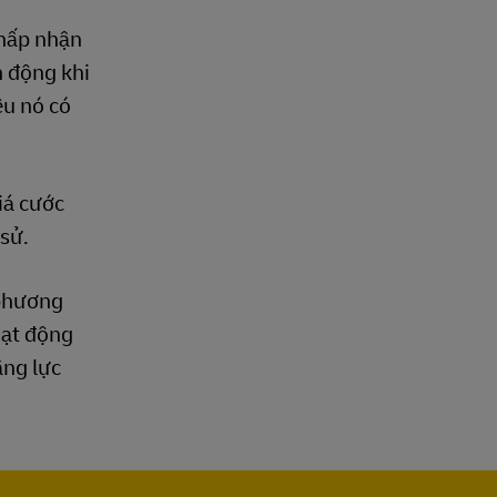
chấp nhận
n động khi
ệu nó có
iá cước
 sử.
 phương
oạt động
ăng lực