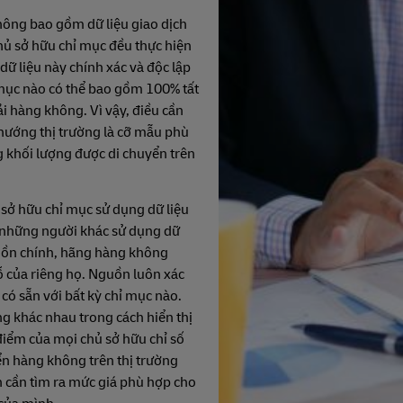
không bao gồm dữ liệu giao dịch
hủ sở hữu chỉ mục đều thực hiện
ữ liệu này chính xác và độc lập
mục nào có thể bao gồm 100% tất
ải hàng không. Vì vậy, điều cần
 hướng thị trường là cỡ mẫu phù
khối lượng được di chuyển trên
 sở hữu chỉ mục sử dụng dữ liệu
 những người khác sử dụng dữ
uồn chính, hãng hàng không
ỗ của riêng họ. Nguồn luôn xác
 có sẵn với bất kỳ chỉ mục nào.
 khác nhau trong cách hiển thị
điểm của mọi chủ sở hữu chỉ số
ển hàng không trên thị trường
ạn cần tìm ra mức giá phù hợp cho