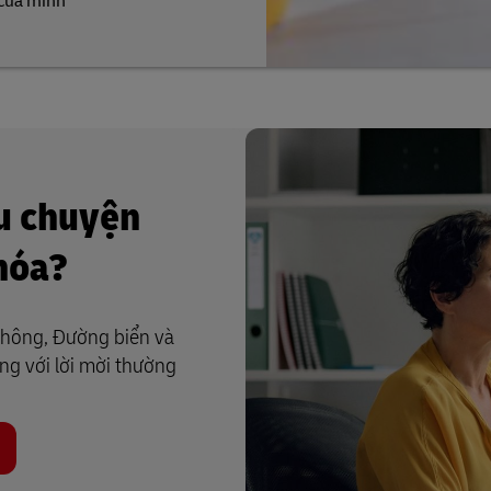
 của mình
u chuyện
hóa?
không, Đường biển và
ng với lời mời thường