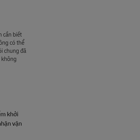
doanh nghiệp của chúng tôi
n cần biết
ông có thể
nói chung đã
g không
ểm khởi
 nhận vận