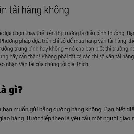
ìm hiểu DHL Express
chuyển
vận tải hàng không
các lựa chọn thay thế trên thị trường là điều bình thường. Bạ
. Phương pháp dựa trên chỉ số để mua hàng vận tải hàng kh
 trường trung bình hay không – nó cho bạn biết thị trường 
ưng hãy cẩn thận! Không phải tất cả các chỉ số vận tải hàn
o nhận Vận tải của chúng tôi giải thích.
là gì?
óa bạn muốn gửi bằng đường hàng không. Bạn biết đi
giao hàng. Bước tiếp theo là yêu cầu một người giao