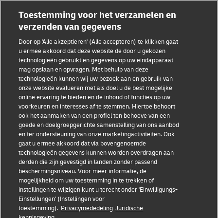
Samenwerkingsverbanden tussen merken
Toestemming voor het verzamelen en
verzenden van gegevens
Door op 'Alle akzeptieren' (Alle accepteren) te klikken gaat
u ermee akkoord dat deze website de door u gekozen
technologieën gebruikt en gegevens op uw eindapparaat
mag opslaan en opvragen. Met behulp van deze
technologieën kunnen wij uw bezoek aan en gebruik van
Fraudebewustzijn
onze website evalueren met als doel u de best mogelijke
online ervaring te bieden en de inhoud of functies op uw
Juridische kennisgeving
voorkeuren en interesses af te stemmen. Hiertoe behoort
ook het aanmaken van een profiel ten behoeve van een
Gebruiksvoorwaarden
goede en doelgroepgerichte samenstelling van ons aanbod
en ter ondersteuning van onze marketingactiviteiten. Ook
Privacyverklaring
gaat u ermee akkoord dat via bovengenoemde
technologieën gegevens kunnen worden overdragen aan
Toegankelijkheid
derden die zijn gevestigd in landen zonder passend
beschermingsniveau. Voor meer informatie, de
Aanvullende informatie
mogelijkheid om uw toestemming in te trekken of
instellingen te wijzigen kunt u terecht onder 'Einwilligungs-
Cookie-instellingen
Einstellungen' (Instellingen voor
toestemming).
Privacymededeling
Juridische
kennisgeving