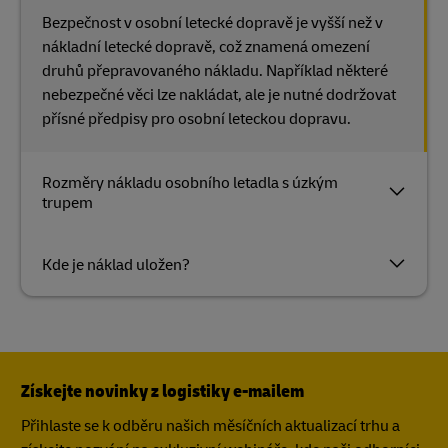
Bezpečnost v osobní letecké dopravě je vyšší než v
nákladní letecké dopravě, což znamená omezení
druhů přepravovaného nákladu. Například některé
nebezpečné věci lze nakládat, ale je nutné dodržovat
přísné předpisy pro osobní leteckou dopravu.
Rozměry nákladu osobního letadla s úzkým
trupem
Kde je náklad uložen?
Získejte novinky z logistiky e-mailem
Přihlaste se k odběru našich měsíčních aktualizací trhu a