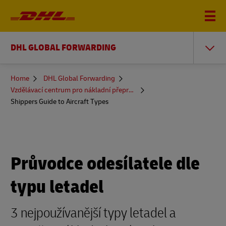
DHL GLOBAL FORWARDING
You
Home
DHL Global Forwarding
are
Vzdělávací centrum pro nákladní přepravu
here
Shippers Guide to Aircraft Types
Průvodce odesílatele dle
typu letadel
3 nejpoužívanější typy letadel a