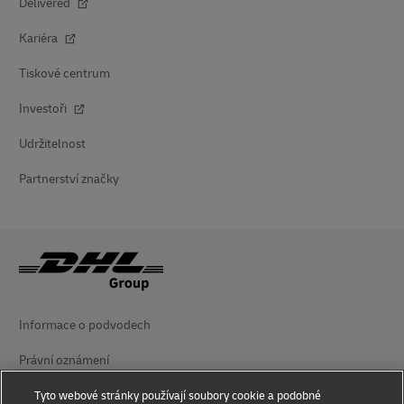
Delivered
Kariéra
Tiskové centrum
Investoři
Udržitelnost
Partnerství značky
Informace o podvodech
Právní oznámení
Smluvní podmínky
Tyto webové stránky používají soubory cookie a podobné