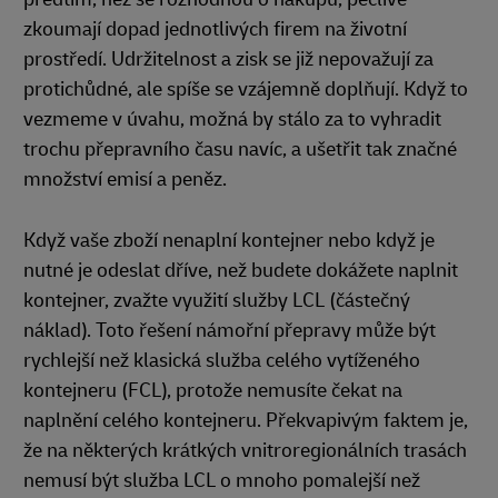
zkoumají dopad jednotlivých firem na životní
prostředí. Udržitelnost a zisk se již nepovažují za
protichůdné, ale spíše se vzájemně doplňují. Když to
vezmeme v úvahu, možná by stálo za to vyhradit
trochu přepravního času navíc, a ušetřit tak značné
množství emisí a peněz.
Když vaše zboží nenaplní kontejner nebo když je
nutné je odeslat dříve, než budete dokážete naplnit
kontejner, zvažte využití služby LCL (částečný
náklad). Toto řešení námořní přepravy může být
rychlejší než klasická služba celého vytíženého
kontejneru (FCL), protože nemusíte čekat na
naplnění celého kontejneru. Překvapivým faktem je,
že na některých krátkých vnitroregionálních trasách
nemusí být služba LCL o mnoho pomalejší než