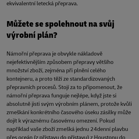
ekvivalentní letecká přeprava.
Můžete se spolehnout na svůj
výrobní plán?
Námořní přeprava je obvykle nákladově
nejefektivnějším způsobem přepravy většího
množství zboží, zejména při plnění celého
kontejneru, a proto těží ze standardizovaných
přepravních procesů. Stojí za to připomenout, že
námořní přeprava funguje nejlépe, když jste si
absolutně jisti svým výrobním plánem, protože kvůli
zmeškání konkrétního časového úseku zásilky může
dojít k výraznému časovému omezení. Pokud
například vaše zboží zmešká jednu 24denní plavbu
přes oceán (z přístavu do přístavu) z Houstonu do