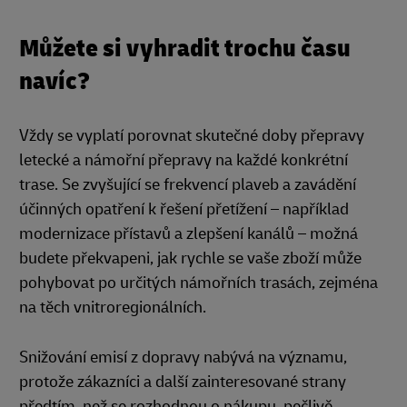
Můžete si vyhradit trochu času
navíc?
Vždy se vyplatí porovnat skutečné doby přepravy
letecké a námořní přepravy na každé konkrétní
trase. Se zvyšující se frekvencí plaveb a zavádění
účinných opatření k řešení přetížení – například
modernizace přístavů a zlepšení kanálů – možná
budete překvapeni, jak rychle se vaše zboží může
pohybovat po určitých námořních trasách, zejména
na těch vnitroregionálních.
Snižování emisí z dopravy nabývá na významu,
protože zákazníci a další zainteresované strany
předtím, než se rozhodnou o nákupu, pečlivě