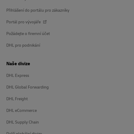
Přihlášení do portálu pro zákazníky
Portál pro vývojáře
Požádejte o firemní účet
DHL pro podnikání
Naše divize
DHL Express
DHL Global Forwarding
DHL Freight
DHL eCommerce
DHL Supply Chain
Další globální divize