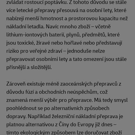
zvládat rostoucí poptávku. Z tohoto důvodu se stále
více letecké přepravy přesouvá na osobní lety, které
nabízejí menší hmotnost a prostorovou kapacitu než
nákladní letadla. Navíc mnoho zboží – včetně
lithium-iontových baterií, plynů, předmětů, které
jsou toxické, žíravé nebo hořlavé nebo představují
riziko pro veřejné zdraví – jednoduše nelze
přepravovat osobními lety a tato omezení jsou stále
přísnější a složitější.
Zároveň existuje méně zaoceánských přepravců z
důvodu fúzí a obchodních neúspěchům, což
znamená menší výběr pro přepravce. Má tedy smysl
poohlédnout se po alternativních způsobech
dopravy. Například železniční nákladní přeprava je
platnou alternativou z Číny do Evropy již dnes –
tímto ekologickým způsobem lze doručovat zboží