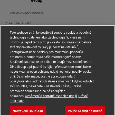
Informace o podvodech
Právní oznámení
Smluvní podmínky
Tyto webové stránky používají soubory cookie a podobné
technologie (dále jen jako „technologie“), které nám
Oznámení o ochraně soukromí
umožňují například zjistit, jak často jsou naše internetové
stránky navštěvovány, jaký je počet návštěvníků,
konfigurovat naše nabídky pro maximální pohodlí a
Přístupnost
efektivitu a podporovat naše marketingové snahy.
Současně souhlasíte se sdílením údajů mezi společnostmi
Doplňující informace
DHL Group a případně i s jejich přenosem do zemí, které
neposkytují úroveň ochrany údajů rovnocennou Evropské
Nastavení suborů cookie
unii. Další informace, včetně zpracování údajů
poskytovateli z řad třetích stran a možnosti kdykoli odvolat
Sledujte nás na
svůj souhlas, naleznete v nastavení v části „Správa
předvoleb souhlasu“ a na následujících
odkazech
Oznámení o ochraně osobních údajů
Právní
informace
Nastavení souhlasu
Pouze nezbytně nutné