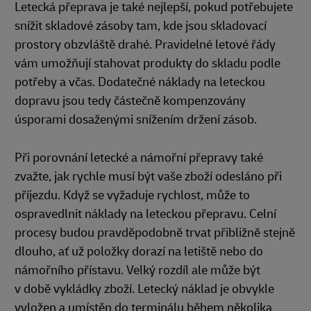
Letecká přeprava je také nejlepší, pokud potřebujete
snížit skladové zásoby tam, kde jsou skladovací
prostory obzvláště drahé. Pravidelné letové řády
vám umožňují stahovat produkty do skladu podle
potřeby a včas. Dodatečné náklady na leteckou
dopravu jsou tedy částečně kompenzovány
úsporami dosaženými snížením držení zásob.
Při porovnání letecké a námořní přepravy také
zvažte, jak rychle musí být vaše zboží odesláno při
příjezdu. Když se vyžaduje rychlost, může to
ospravedlnit náklady na leteckou přepravu. Celní
procesy budou pravděpodobně trvat přibližně stejně
dlouho, ať už položky dorazí na letiště nebo do
námořního přístavu. Velký rozdíl ale může být
v době vykládky zboží. Letecký náklad je obvykle
vyložen a umístěn do terminálu během několika