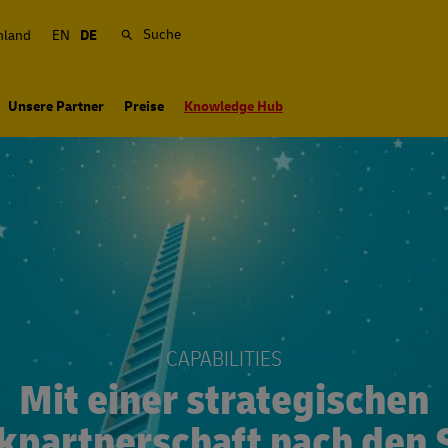
Suche
hland
EN
DE
Unsere Partner
Preise
Knowledge Hub
CAPABILITIES
Mit einer strategischen
ikpartnerschaft nach den 