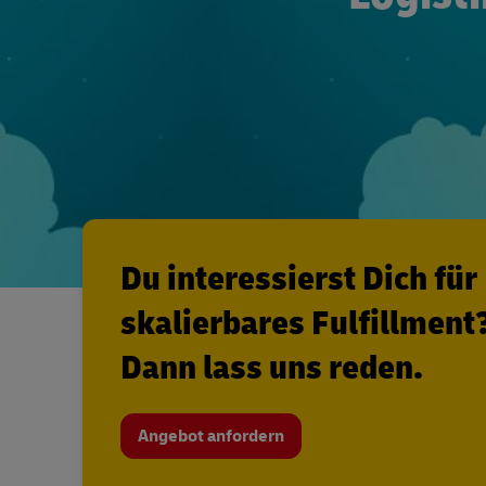
Du interessierst Dich für
skalierbares Fulfillment
Dann lass uns reden.
Angebot anfordern