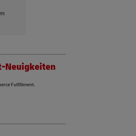
en
nt-Neuigkeiten
erce Fulfillment.