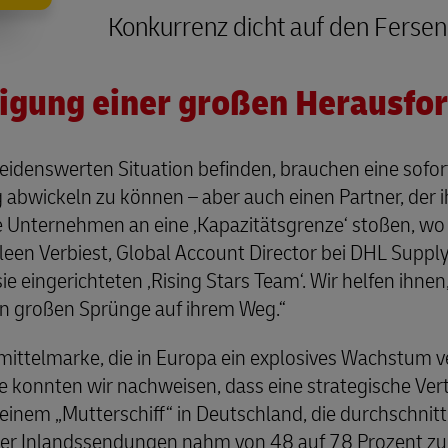
Konkurrenz dicht auf den Fersen 
igung einer großen Herausfo
neidenswerten Situation befinden, brauchen eine sofo
 abwickeln zu können – aber auch einen Partner, der ih
he Unternehmen an eine ‚Kapazitätsgrenze‘ stoßen, wo 
een Verbiest, Global Account Director bei DHL Supply
e eingerichteten ‚Rising Stars Team‘. Wir helfen ihnen
n großen Sprünge auf ihrem Weg.“
mittelmarke, die in Europa ein explosives Wachstum ve
e konnten wir nachweisen, dass eine strategische Ver
einem „Mutterschiff“ in Deutschland, die durchschnittl
 der Inlandssendungen nahm von 48 auf 78 Prozent zu