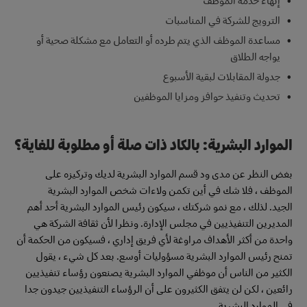
إنهاء خدمة الموظف
الترويج للشركة في المناسبات
مساعدة الموظف الذي يتم طرده أو التعامل مع مشكلة صحية أو
يواجه الطلاق
جدولة المقابلات لبقية الأسبوع
تحديث وتنفيذ حوافز ومزايا الموظفين
الموارد البشرية: بالكاد ذات صلة أو مطلوبة للغاية؟
بغض النظر عن مدى ود قسم الموارد البشرية لديك وتركيزه على
الموظف ، فلا شك في أين تكمن ولاءات شخص الموارد البشرية
الجيد. لذلك ، مع نمو شركتك ، سيكون رئيس الموارد البشرية أحد أهم
المديرين التنفيذيين في مجلس الإدارة. ونظرا لأن ثقافة الشركة هي
واحدة من أكثر الأهداف مراوغة لأي فريق إداري ، فسيكون من الحكمة أن
تمنح رئيس الموارد البشرية مسؤوليات أوسع. بعد كل شيء ، يقول
الكثير من الناس أن موظفي الموارد البشرية يصنعون رؤساء تنفيذيين
رائعين ، لكن لن يتفق الكثيرون على أن الرؤساء التنفيذيين جيدون جدا
في الموارد البشرية.