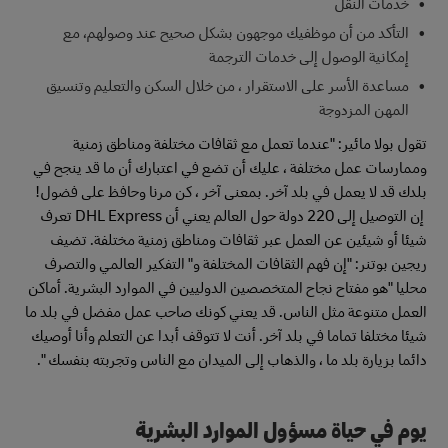
خدمات النقل
التأكد من أن موظفيك موجهون بشكل صحيح عند وصولهم، مع
إمكانية الوصول إلى خدمات الترجمة
مساعدة الأسر على الاستقرار ، من خلال السكن والتعليم وتنسيق
المهن المزدوجة
تقول بولا مائير: "عندما تعمل مع ثقافات مختلفة ومناطق زمنية
وممارسات عمل مختلفة ، عليك أن تضع في اعتبارك أن ما قد ينجح في
بلدك قد لا يعمل في بلد آخر. بمعنى آخر ، كن مرنا وحافظ على فضول!
إن التوصيل إلى 220 دولة حول العالم يعني أن DHL Express تعرف
شيئا أو شيئين عن العمل عبر ثقافات ومناطق زمنية مختلفة. تضيف
ريجين بوتنر: "إن فهم الثقافات المختلفة و" التفكير العالمي والتصرف
محليا "هو مفتاح نجاح المتخصصين الدوليين في الموارد البشرية.
أماكن
العمل متنوعة مثل الناس. قد يعني كونك صاحب عمل مفضل في بلد ما
شيئا مختلفا تماما في بلد آخر. أنت لا تتوقف أبدا عن التعلم وأنا أوصيك
دائما بزيارة بلد ما ، والذهاب إلى الميدان مع الناس وتجربته بنفسك ".
يوم في حياة مسؤول الموارد البشرية