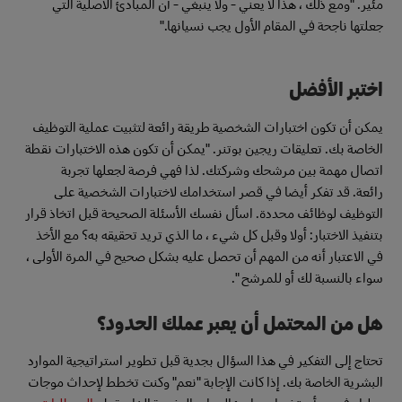
مئير. "ومع ذلك ، هذا لا يعني - ولا ينبغي - أن المبادئ الأصلية التي
جعلتها ناجحة في المقام الأول يجب نسيانها."
اختبر الأفضل
يمكن أن تكون اختبارات الشخصية طريقة رائعة لتثبيت عملية التوظيف
الخاصة بك. تعليقات ريجين بوتنر. "يمكن أن تكون هذه الاختبارات نقطة
اتصال مهمة بين مرشحك وشركتك. لذا فهي فرصة لجعلها تجربة
رائعة. قد تفكر أيضا في قصر استخدامك لاختبارات الشخصية على
التوظيف لوظائف محددة. اسأل نفسك الأسئلة الصحيحة قبل اتخاذ قرار
بتنفيذ الاختبار: أولا وقبل كل شيء ، ما الذي تريد تحقيقه به؟ مع الأخذ
في الاعتبار أنه من المهم أن تحصل عليه بشكل صحيح في المرة الأولى ،
سواء بالنسبة لك أو للمرشح ".
هل من المحتمل أن يعبر عملك الحدود؟
تحتاج إلى التفكير في هذا السؤال بجدية قبل تطوير استراتيجية الموارد
البشرية الخاصة بك. إذا كانت الإجابة "نعم" وكنت تخطط لإحداث موجات