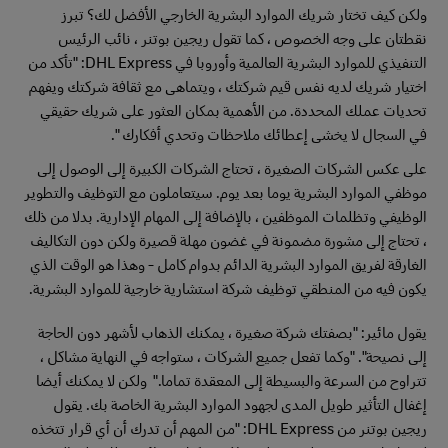
ولكن كيف تختار شريك الموارد البشرية الخارجي الأفضل لك؟ تبرز
نقطتان على وجه الخصوص ، كما تقول ريجين بوتنر ، نائب الرئيس
التنفيذي للموارد البشرية العالمية وأوروبا في DHL Express: "تأكد من
اختيار شريك لديه نفس قيم شركتك ، ويتماهى مع ثقافة شركتك ويفهم
تحديات عملك المحددة. من الأهمية بمكان العثور على شريك حقيقي
في السجال لا يخشى إعطائك ملاحظات وتحدي أفكارك ".
على عكس الشركات الصغيرة ، تحتاج الشركات الكبيرة إلى الوصول إلى
موظفي الموارد البشرية يوما بعد يوم. سيتعاملون مع التوظيف والتطوير
الوظيفي وتظلمات الموظفين ، بالإضافة إلى المهام الإدارية. بدلا من ذلك
، تحتاج إلى مشورة مضمونة في غضون مهلة قصيرة ولكن دون التكاليف
الغارقة لفريق الموارد البشرية الدائم بدوام كامل - وهذا هو الوقت الذي
يكون فيه من المنطقي توظيف شركة استشارية خارجية للموارد البشرية.
يقول مائير: "بصفتك شركة صغيرة ، يمكنك الذهاب لأشهر دون الحاجة
إلى نصيحة". "وكما تفعل جميع الشركات ، ستواجه في النهاية مشاكل ،
تتراوح من السرعة والبسيطة إلى المعقدة تماما." ولكن لا يمكنك أيضا
إغفال التأثير طويل المدى لجهود الموارد البشرية الخاصة بك. يقول
ريجين بوتنر من DHL Express: "من المهم أن تدرك أن أي قرار تتخذه