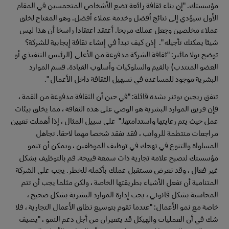
مؤسستك. "إن بناء ثقافة رائعة تضع الأشخاص المتحمسين في المقام
الأول سيؤدي إلى نتائج أفضل وخدمة عملاء أفضل. وهو المفتاح لخلق
عملاء مخلصين وجعل عملك مربحا. أعتقد اعتقادا راسخا أن هذا ليس
شيئا يمكنك تأجيله ". إذن كيف تبدأ في إنشاء ثقافة إيجابية للشركة؟
توضح بولا مائير: "ثقافة الشركة مدفوعة من الأعلى (الرئيس التنفيذي أو
العضو المنتدب) بالقيم والسلوكيات وأسلوب القيادة. قسم الموارد
البشرية موجود للمساعدة في تسهيل الثقافة داخل الأعمال ".
تتفق ريجين بوتنر بشدة قائلة: "في حين أن الثقافة مدفوعة من القمة ،
فإن فريق الموارد البشرية هو الوصي على هذه الثقافة ، مما يخلق بيئات
عمل حيث يتم رعايتها واستدامتها." على سبيل المثال ، إذا أهملت تعيين
مراجعات منتظمة للرواتب ، فقد تفقد شخصا مهما لاحقا. تجاهل
المساواة والتنوع في نهجك في توظيف الموظفين ، ويمكن أن تنمو
مؤسستك لتصبح علامة تجارية ذات سمعة قبيحة. قم بالتوظيف بشكل
غير فعال ، وقد تعرض مستقبل عملك بأكمله للخطر. يجب على الشركة
المتنامية أن تفعل الأشياء بطريقتها الخاصة ، ولكن مثلما يجب أن تتم
المحاسبة بشكل قانوني ، يجب إدارة الموارد البشرية بشكل صحيح ،
خاصة مع نمو الأعمال: "عندما تقوم بتوسيع نطاق الأعمال التجارية ، فلا
شك في أن العمليات والهيكل قد يتغيران من أجل دعم النمو ، "يضيف