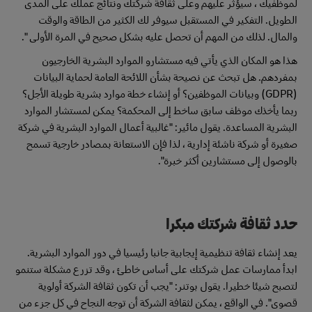
لموظفيك ، سيؤثر عليهم وعلى ثقافة شركتك ونتائج عملك على المدى
الطويل. التفكير في المستقبل سيوفر لك الكثير من الطاقة والوقت
والمال. لذلك من المهم أن تحصل عليه بشكل صحيح في المرة الأولى ".
هذا هو المكان الذي يأتي فيه مستشارو الموارد البشرية الخارجيون
بمفردهم. هل تبحث عن نصيحة بشأن اللائحة العامة لحماية البيانات
(GDPR) وبيانات الموظفين؟ أو إنشاء خطة موارد بشرية طويلة الأجل؟
ربما يأخذك موظف سابق ساخط إلى المحكمة؟ يمكن لمستشار الموارد
البشرية المساعدة. يقول مائير: "غالبية أعمال الموارد البشرية في شركة
صغيرة أو شركة ناشئة إدارية ، لذا فإن الاستعانة بمصادر خارجية تسمح
بالوصول إلى مستشارين أكثر خبرة".
حدد ثقافة شركتك مبكرا
يعد إنشاء ثقافة تنظيمية إيجابية جانبا رئيسيا في دور الموارد البشرية.
ابدأ ممارسات عمل شركتك على أساس خاطئ ، وقد تزرع مشكلة ستنمو
لتصبح شيئا خطيرا. يقول بوتنر: "يجب أن تكون ثقافة الشركة أولوية
قصوى". في الواقع ، يمكن لثقافة الشركة أن توجه النجاح في كل جزء من