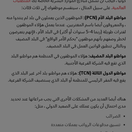
دوليا ، فيجب أن تشمل مبادئ الموارد البشرية الخاصة بك
المتطلبات
العالمية
. على سبيل المثال ، سينقسم موظفوك إلى ثلاث فئات:
مواطنو البلد الأم (PCN):
الموظفون الذين يعملون في بلد لم ينتدوا منه
، والمعروفون أيضا باسم المغتربين. عندما يعمل هؤلاء الموظفون
لفترات طويلة (ربما 4-5 سنوات أو أكثر) في البلد الأم ، فإنهم يتعرضون
لخطر وصفهم بأنهم موظفون "بحكم الأمر الواقع" في البلد المضيف
وبالتالي تنطبق قوانين العمل في البلد المضيف.
مواطنو البلد المضيف:
هؤلاء الموظفون في المنظمة هم مواطنو البلد
الذي تقع فيه الشركة الفرعية الأجنبية.
مواطنو الدول الثالثة (TCN):
هؤلاء هم مواطنو بلد آخر غير البلد الذي
يقع فيه المقر الرئيسي للمنظمة أو البلد الذي يستضيف الشركة الفرعية.
هناك أيضا العديد من المشكلات الأخرى التي يجب مراعاتها عند تحديد
مدى احتمال أن يكون عملك على الصعيد الدولي ، مثل:
الضرائب
تنسيق مدفوعات الرواتب بعملات متعددة