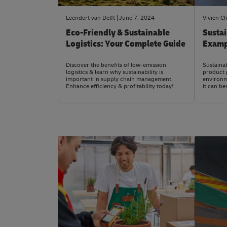
Leendert van Delft
June 7, 2024
Vivien Ch
Eco-Friendly & Sustainable
Susta
Logistics: Your Complete Guide
Examp
Discover the benefits of low-emission
Sustaina
logistics & learn why sustainability is
product 
important in supply chain management.
environm
Enhance efficiency & profitability today!
it can be
#LogisticsAdvice
#News&In