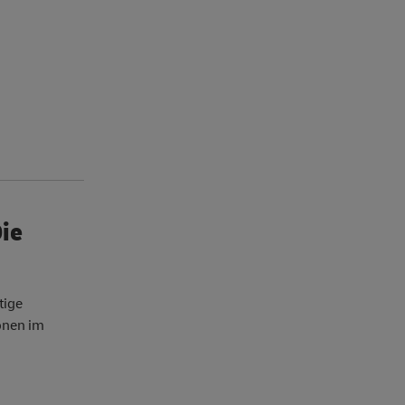
Die
tige
ionen im