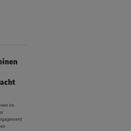
einen
macht
onen im
er
-Engagement
nen