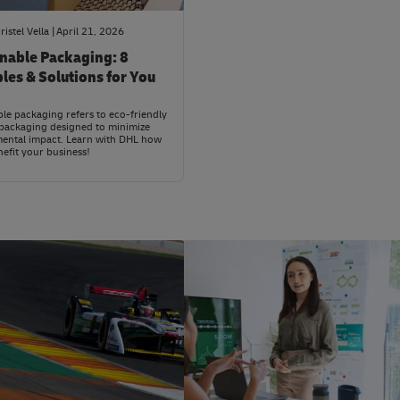
ristel Vella
April 21, 2026
inable Packaging: 8
les & Solutions for You
ble packaging refers to eco-friendly
packaging designed to minimize
ental impact. Learn with DHL how
nefit your business!
sights
#LogisticsAdvice