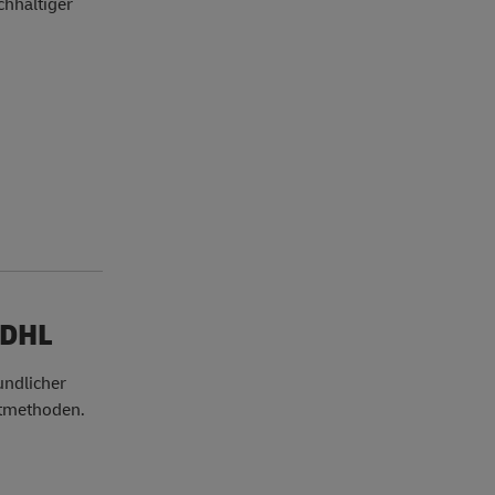
chhaltiger
 DHL
undlicher
rtmethoden.