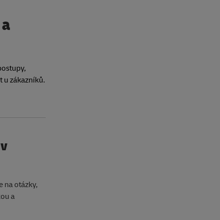
 a
postupy,
st u zákazníků.
 v
 na otázky,
kou a