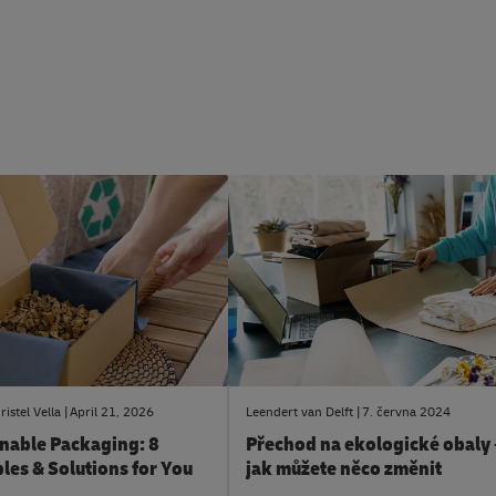
csAdvice
#LogistickéPoradenství
ristel Vella
April 21, 2026
Leendert van Delft
7. června 2024
inable Packaging: 8
Přechod na ekologické obaly
les & Solutions for You
jak můžete něco změnit