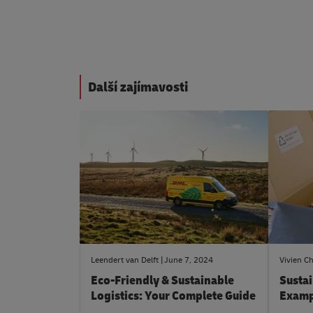
Další zajímavosti
#LogisticsAdvice
#Logisti
Leendert van Delft
June 7, 2024
Vivien Ch
Eco-Friendly & Sustainable
Susta
Logistics: Your Complete Guide
Examp