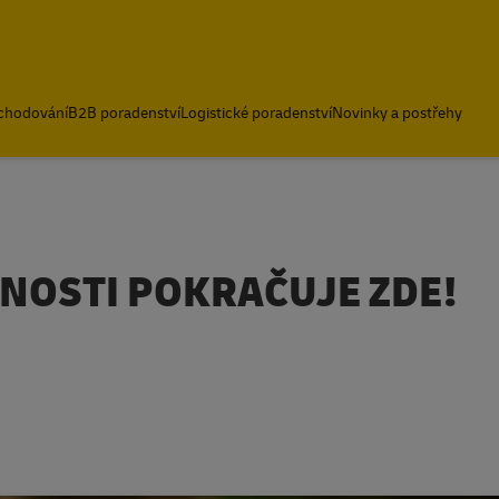
bchodování
B2B poradenství
Logistické poradenství
Novinky a postřehy
LNOSTI POKRAČUJE ZDE!