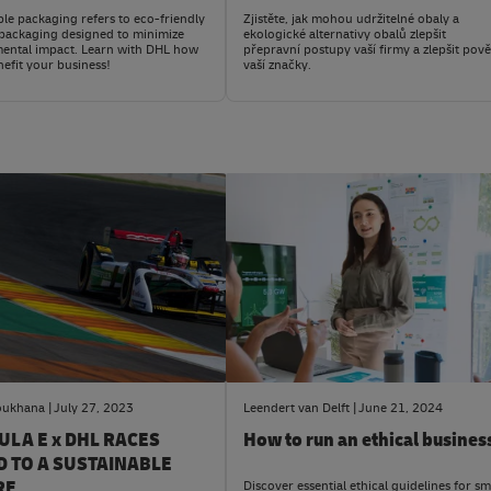
ble packaging refers to eco-friendly
Zjistěte, jak mohou udržitelné obaly a
packaging designed to minimize
ekologické alternativy obalů zlepšit
ental impact. Learn with DHL how
přepravní postupy vaší firmy a zlepšit pově
nefit your business!
vaší značky.
sights
#LogisticsAdvice
oukhana
July 27, 2023
Leendert van Delft
June 21, 2024
LA E x DHL RACES
How to run an ethical busines
 TO A SUSTAINABLE
RE
Discover essential ethical guidelines for sm