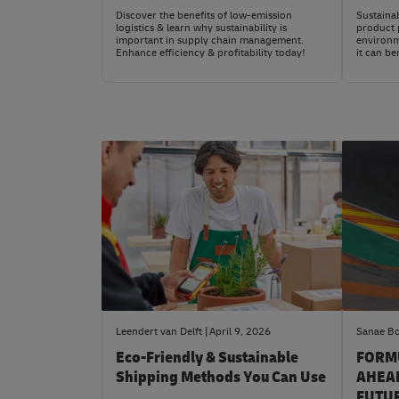
Discover the benefits of low-emission
Sustaina
logistics & learn why sustainability is
product 
important in supply chain management.
environm
Enhance efficiency & profitability today!
it can be
#LogisticsAdvice
#News&In
Leendert van Delft
April 9, 2026
Sanae B
Eco-Friendly & Sustainable
FORMU
Shipping Methods You Can Use
AHEAD
FUTU