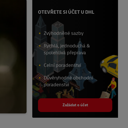
OTEVŘETE SI ÚČET U DHL
Zvýhodněné sazby
Rychlá, jednoduchá &
spolehlivá přeprava
Celní poradenství
Důvěryhodné obchodní
poradenství
Zažádat o účet