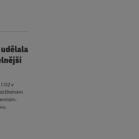
 udělala
lnější
e CO2 v
udržitelném
 emisím.
vu.