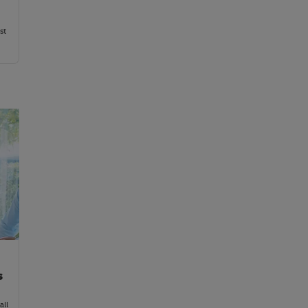
st
s
all